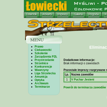
Prawo
Eliminac
Ciekawostki
Szkolenie
Zarządzenia PZŁ
Przystrzelanie
Dodatkowe informacje:
Strzelnice
Brak informacji o zawodach
Konkurencje
Wawrzyny
Pozostałe imprezy rozgrywane n
Liga Strzelecka
Lp.
Nazwa zawodów
Amunicja
1
V Puchar Jesieni
Optyka
Archiwum
Terminarze
Powrót do terminarza zawodów