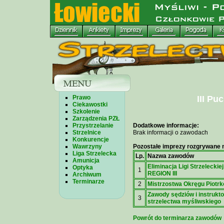
Prawo
III Pu
Ciekawostki
Szkolenie
Zarządzenia PZŁ
Przystrzelanie
Dodatkowe informacje:
Strzelnice
Brak informacji o zawodach
Konkurencje
Wawrzyny
Pozostałe imprezy rozgrywane n
Liga Strzelecka
Lp.
Nazwa zawodów
Amunicja
Eliminacja Ligi Strzeleckiej
Optyka
1
REGION III
Archiwum
Terminarze
2
Mistrzostwa Okręgu Piotr
Zawody sędziów i instrukt
3
strzelectwa myśliwskiego
Powrót do terminarza zawodów