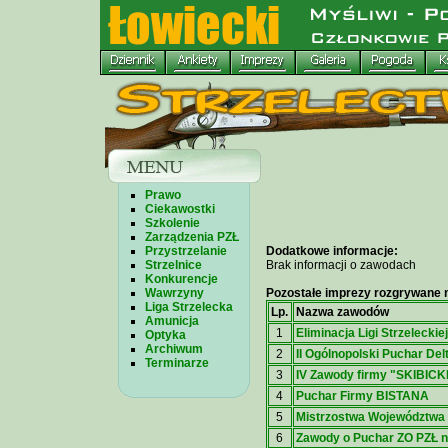
Prawo
Ciekawostki
Szkolenie
Zarządzenia PZŁ
Przystrzelanie
Dodatkowe informacje:
Strzelnice
Brak informacji o zawodach
Konkurencje
Wawrzyny
Pozostałe imprezy rozgrywane n
Liga Strzelecka
Lp.
Nazwa zawodów
Amunicja
1
Eliminacja Ligi Strzeleckie
Optyka
Archiwum
2
II Ogólnopolski Puchar Delt
Terminarze
3
IV Zawody firmy "SKIBICK
4
Puchar Firmy BISTANA
5
Mistrzostwa Województwa
6
Zawody o Puchar ZO PZŁ na