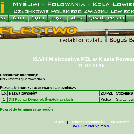
XLVIII Mistrzostwa PZŁ w Klasie Powsz
11-07-2015
Dodatkowe informacje:
Brak informacji o zawodach
Pozostałe imprezy rozgrywane na strzelnicy:
Lp.
Nazwa zawodów
ZO PZŁ
Strzelnica
1
XIII Puchar Dymarek Świętokrzyskich
Kielce
Starachow
Powrót do terminarza zawodów
|
|
Szukaj
Ochrona prywatności
Webmaster
P&H Limited Sp. z o.o.