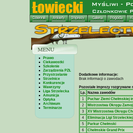
Prawo
Ciekawostki
Szkolenie
Zarządzenia PZŁ
Przystrzelanie
Dodatkowe informacje:
Strzelnice
Brak informacji o zawodach
Konkurencje
Wawrzyny
Pozostałe imprezy rozgrywane n
Liga Strzelecka
Lp.
Nazwa zawodów
Amunicja
1
Puchar Ziemi Chełmskiej i
Optyka
Archiwum
2
Mistrzostwa Okręgu Zamoj
Terminarze
3
XV Mistrzostwa Okręgu Ch
4
Eliminacja Ligi Strzeleckie
5
Parkur Chełmski
6
Chełmskie Grand Prix