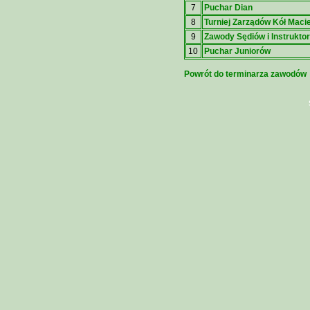
7
Puchar Dian
8
Turniej Zarządów Kół Maci
9
Zawody Sędiów i Instrukto
10
Puchar Juniorów
Powrót do terminarza zawodów