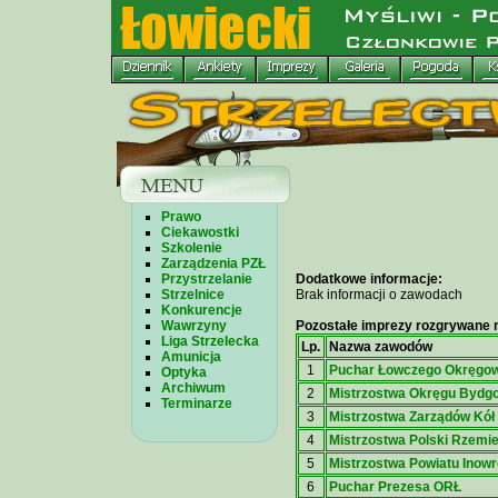
Prawo
Ciekawostki
Szkolenie
Zarządzenia PZŁ
Przystrzelanie
Dodatkowe informacje:
Strzelnice
Brak informacji o zawodach
Konkurencje
Wawrzyny
Pozostałe imprezy rozgrywane n
Liga Strzelecka
Lp.
Nazwa zawodów
Amunicja
1
Puchar Łowczego Okręgo
Optyka
Archiwum
2
Mistrzostwa Okręgu Bydg
Terminarze
3
Mistrzostwa Zarządów Kół 
4
Mistrzostwa Polski Rzemi
5
Mistrzostwa Powiatu Inow
6
Puchar Prezesa ORŁ