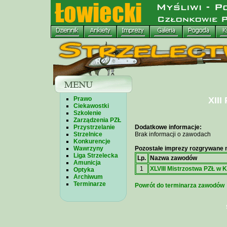
Prawo
XIII
Ciekawostki
Szkolenie
Zarządzenia PZŁ
Przystrzelanie
Dodatkowe informacje:
Strzelnice
Brak informacji o zawodach
Konkurencje
Wawrzyny
Pozostałe imprezy rozgrywane n
Liga Strzelecka
Lp.
Nazwa zawodów
Amunicja
1
XLVIII Mistrzostwa PZŁ w 
Optyka
Archiwum
Terminarze
Powrót do terminarza zawodów