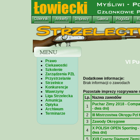
Prawo
VI Pu
Ciekawostki
Szkolenie
Zarządzenia PZŁ
Przystrzelanie
Dodatkowe informacje:
Strzelnice
Brak informacji o zawodach
Konkurencje
Wawrzyny
Pozostałe imprezy rozgrywane n
Liga Strzelecka
Lp.
Nazwa zawodów
Amunicja
Puchar Zimy 2018 - Compa
Optyka
1
- dwa dni)
Archiwum
Terminarze
2
III Mistrzostwa Okręgu Pzł
3
Zawody Okręgowe
X POLISH OPEN Sporting - 
4
dwa dni)
5
XVII Czarny Diament Ziemi 