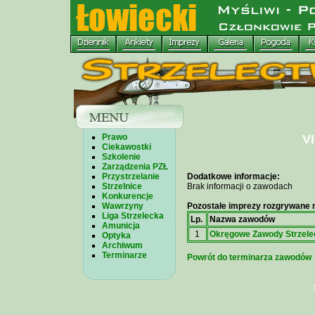
Prawo
VI
Ciekawostki
Szkolenie
Zarządzenia PZŁ
Przystrzelanie
Dodatkowe informacje:
Strzelnice
Brak informacji o zawodach
Konkurencje
Wawrzyny
Pozostałe imprezy rozgrywane n
Liga Strzelecka
Lp.
Nazwa zawodów
Amunicja
1
Okręgowe Zawody Strzele
Optyka
Archiwum
Terminarze
Powrót do terminarza zawodów