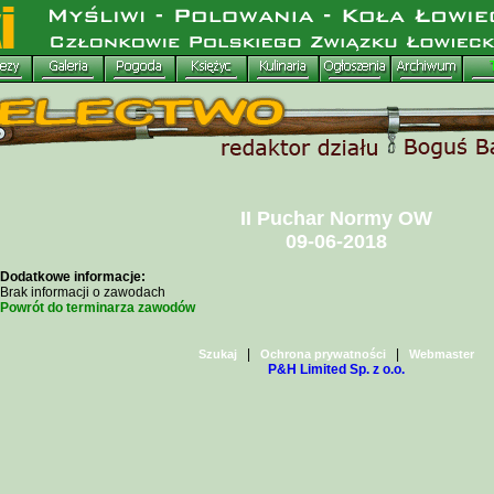
II Puchar Normy
OW
09-06-2018
Dodatkowe informacje:
Brak informacji o zawodach
Powrót do terminarza zawodów
|
|
Szukaj
Ochrona prywatności
Webmaster
P&H Limited Sp. z o.o.