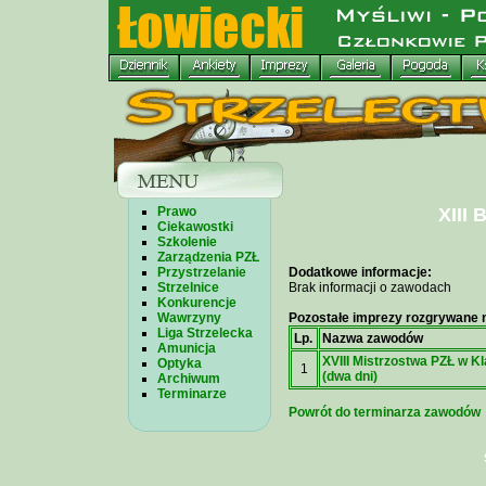
Prawo
XIII
Ciekawostki
Szkolenie
Zarządzenia PZŁ
Przystrzelanie
Dodatkowe informacje:
Strzelnice
Brak informacji o zawodach
Konkurencje
Wawrzyny
Pozostałe imprezy rozgrywane n
Liga Strzelecka
Lp.
Nazwa zawodów
Amunicja
XVIII Mistrzostwa PZŁ w K
Optyka
1
(dwa dni)
Archiwum
Terminarze
Powrót do terminarza zawodów