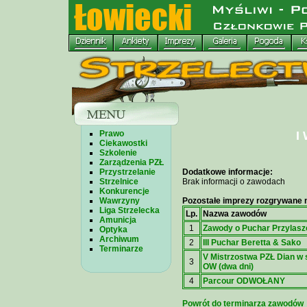
Prawo
I
Ciekawostki
Szkolenie
Zarządzenia PZŁ
Przystrzelanie
Dodatkowe informacje:
Strzelnice
Brak informacji o zawodach
Konkurencje
Wawrzyny
Pozostałe imprezy rozgrywane n
Liga Strzelecka
Lp.
Nazwa zawodów
Amunicja
1
Zawody o Puchar Przylasz
Optyka
Archiwum
2
III Puchar Beretta & Sako
Terminarze
V Mistrzostwa PZŁ Dian w 
3
OW (dwa dni)
4
Parcour ODWOŁANY
Powrót do terminarza zawodów