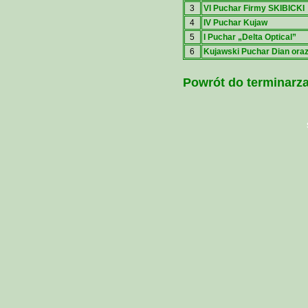
3
VI Puchar Firmy SKIBICKI
4
IV Puchar Kujaw
5
I Puchar „Delta Optical”
6
Kujawski Puchar Dian ora
Powrót do terminar