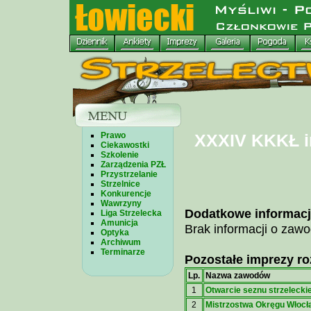
Prawo
XXXIV KKKŁ i
Ciekawostki
Szkolenie
Zarządzenia PZŁ
Przystrzelanie
Strzelnice
Konkurencje
Wawrzyny
Dodatkowe informacj
Liga Strzelecka
Amunicja
Brak informacji o zaw
Optyka
Archiwum
Terminarze
Pozostałe imprezy ro
Lp.
Nazwa zawodów
1
Otwarcie seznu strzelecki
2
Mistrzostwa Okręgu Włocł