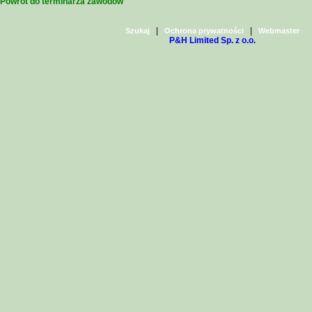
Powrót do terminarza zawodów
|
|
Szukaj
Ochrona prywatności
Webmaster
P&H Limited Sp. z o.o.