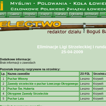
Eliminacje Ligi Strzeleckiej I rund
25-04-2009
Dodatkowe informacje:
Brak informacji o zawodach
Pozostałe imprezy rozgrywane na strzelnicy:
Lp.
Nazwa zawodów
ZO PZŁ
Strzelnic
1
Puchar Wiosny
Leszno
Krzywiń
2
Zawody strzeleckie o puchar Łowczego Okręgowego
Leszno
Krzywiń
3
Puchar Św. Huberta
Leszno
Krzywiń
4
Okręgowe Zawody Strzeleckie
Leszno
Krzywiń
5
Puchar Lata
Leszno
Krzywiń