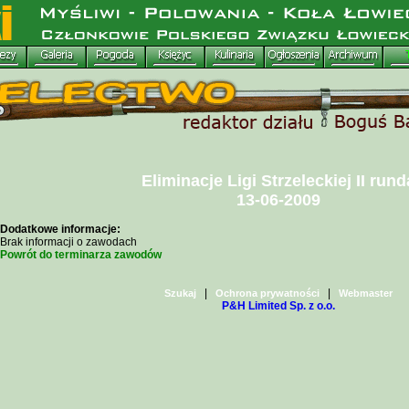
Eliminacje Ligi Strzeleckiej II rund
13-06-2009
Dodatkowe informacje:
Brak informacji o zawodach
Powrót do terminarza zawodów
|
|
Szukaj
Ochrona prywatności
Webmaster
P&H Limited Sp. z o.o.