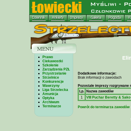
Prawo
Eli
Ciekawostki
Szkolenie
Zarządzenia PZŁ
Przystrzelanie
Dodatkowe informacje:
Strzelnice
Brak informacji o zawodach
Konkurencje
Wawrzyny
Pozostałe imprezy rozgrywane n
Liga Strzelecka
Lp.
Nazwa zawodów
Amunicja
1
VIII Puchar Beretty & Sako
Optyka
Archiwum
Terminarze
Powrót do terminarza zawodów