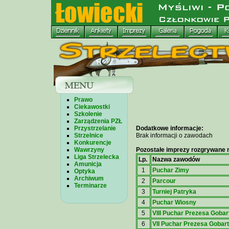
Prawo
Ciekawostki
Szkolenie
Zarządzenia PZŁ
Przystrzelanie
Dodatkowe informacje:
Strzelnice
Brak informacji o zawodach
Konkurencje
Wawrzyny
Pozostałe imprezy rozgrywane n
Liga Strzelecka
Lp.
Nazwa zawodów
Amunicja
1
Puchar Zimy
Optyka
Archiwum
2
Parcour
Terminarze
3
Turniej Patryka
4
Puchar Wiosny
5
VIII Puchar Prezesa Gobar
6
VII Puchar Prezesa Gobar