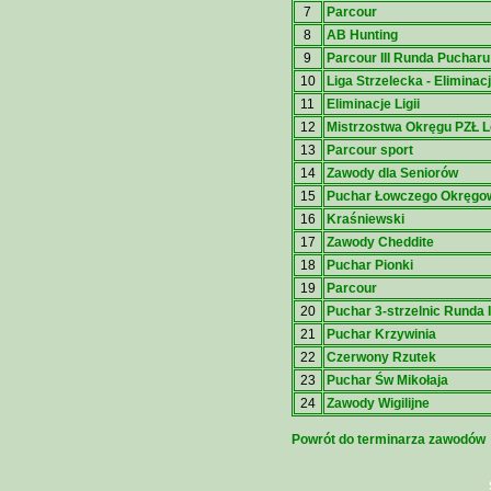
7
Parcour
8
AB Hunting
9
Parcour III Runda Pucharu
10
Liga Strzelecka - Eliminacj
11
Eliminacje Ligii
12
Mistrzostwa Okręgu PZŁ 
13
Parcour sport
14
Zawody dla Seniorów
15
Puchar Łowczego Okręgo
16
Kraśniewski
17
Zawody Cheddite
18
Puchar Pionki
19
Parcour
20
Puchar 3-strzelnic Runda III
21
Puchar Krzywinia
22
Czerwony Rzutek
23
Puchar Św Mikołaja
24
Zawody Wigilijne
Powrót do terminarza zawodów