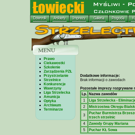
Prawo
Ciekawostki
Szkolenie
Zarządzenia PZŁ
Przystrzelanie
Dodatkowe informacje:
Strzelnice
Brak informacji o zawodach
Konkurencje
Wawrzyny
Pozostałe imprezy rozgrywane n
Liga Strzelecka
Lp.
Nazwa zawodów
Amunicja
1
Liga Strzelecka - Eliminacj
Optyka
Archiwum
2
Mistrzostwa Okręgu Bialsk
Terminarze
Puchar Burmistrza Brzeszc
3
trzech strzelnic
4
Zawody Grupy Mariana
5
Puchar KŁ Sowa