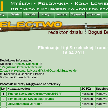
Eliminacje Ligi Strzeleckiej I rund
16-04-2011
Dodatkowe informacje:
Do linku
Strona ZO Koszalin
P8
"
Regulamin Czterech Strzelnic
Zasady przyznawania Koszalińskiej Odznaki Strzeleckiej
# - Koszalińska Odznaka Strzelec
& - Turniej Czterech Strzelnic
Pozostałe imprezy rozgrywane na strzelnicy:
Lp.
Nazwa zawodów
ZO PZŁ
Strzelni
1
Puchar Łowczego Okręgowego 2010 *#
Koszalin
Manowo
2
Eliminacje Ligi Strzeleckiej I runda
Koszalin
Manowo
3
XII Mistrzostwa Okręgu *
Koszalin
Manowo