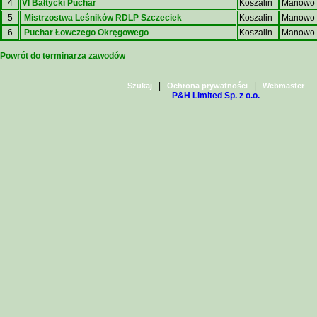
4
VI Bałtycki Puchar
Koszalin
Manowo
5
Mistrzostwa Leśników RDLP Szczeciek
Koszalin
Manowo
6
Puchar Łowczego Okręgowego
Koszalin
Manowo
Powrót do terminarza zawodów
|
|
Szukaj
Ochrona prywatności
Webmaster
P&H Limited Sp. z o.o.