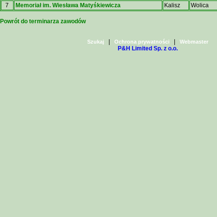
7
Memoriał im. Wiesława Matyśkiewicza
Kalisz
Wolica
Powrót do terminarza zawodów
|
|
Szukaj
Ochrona prywatności
Webmaster
P&H Limited Sp. z o.o.