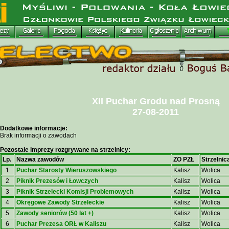
XII Puchar Grodu nad Prosną
27-08-2011
Dodatkowe informacje:
Brak informacji o zawodach
Pozostałe imprezy rozgrywane na strzelnicy:
Lp.
Nazwa zawodów
ZO PZŁ
Strzelnic
1
Puchar Starosty Wieruszowskiego
Kalisz
Wolica
2
Piknik Prezesów i Łowczych
Kalisz
Wolica
3
Piknik Strzelecki Komisji Problemowych
Kalisz
Wolica
4
Okręgowe Zawody Strzeleckie
Kalisz
Wolica
5
Zawody seniorów (50 lat +)
Kalisz
Wolica
6
Puchar Prezesa ORŁ w Kaliszu
Kalisz
Wolica