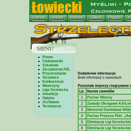
Prawo
Ciekawostki
Szkolenie
Zarządzenia PZŁ
Przystrzelanie
Dodatkowe informacje:
Strzelnice
Brak informacji o zawodach
Konkurencje
Wawrzyny
Pozostałe imprezy rozgrywane n
Liga Strzelecka
Lp.
Nazwa zawodów
Amunicja
1
Puchar Wiosny
Optyka
Archiwum
2
Zawody Okręgowe Kół Łow
Terminarze
3
Memoriał Stanisława Wójt
4
Puchar Prezesa Pkkł „Hu
5
Eliminacje Ligi Strzeleckiej
6
Eliminacje Ligi Strzeleckiej