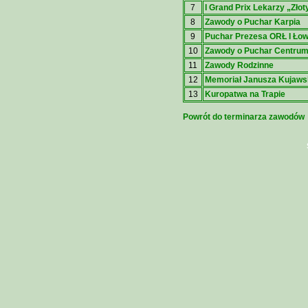
7
I Grand Prix Lekarzy „Złot
8
Zawody o Puchar Karpia
9
Puchar Prezesa ORŁ I Ło
10
Zawody o Puchar Centrum
11
Zawody Rodzinne
12
Memoriał Janusza Kujaws
13
Kuropatwa na Trapie
Powrót do terminarza zawodów