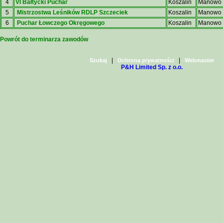
4
VI Bałtycki Puchar
Koszalin
Manowo
5
Mistrzostwa Leśników RDLP Szczeciek
Koszalin
Manowo
6
Puchar Łowczego Okręgowego
Koszalin
Manowo
Powrót do terminarza zawodów
|
|
Szukaj
Ochrona prywatności
Webmaster
P&H Limited Sp. z o.o.