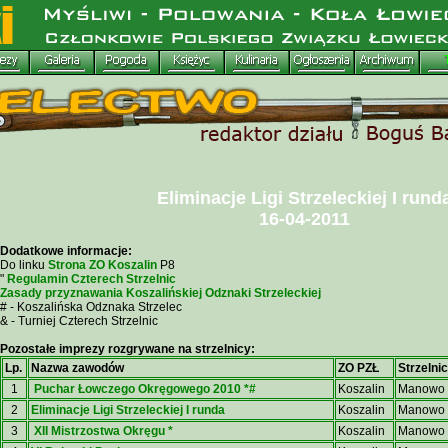
Eliminacje Ligi Strzeleckiej I rund
16-04-2011
Dodatkowe informacje:
Do linku
Strona ZO Koszalin
P8
"
Regulamin Czterech Strzelnic
Zasady przyznawania Koszalińskiej Odznaki Strzeleckiej
# - Koszalińska Odznaka Strzelec
& - Turniej Czterech Strzelnic
Pozostałe imprezy rozgrywane na strzelnicy:
Lp.
Nazwa zawodów
ZO PZŁ
Strzelni
1
Puchar Łowczego Okręgowego 2010 *#
Koszalin
Manowo
2
Eliminacje Ligi Strzeleckiej I runda
Koszalin
Manowo
3
XII Mistrzostwa Okręgu *
Koszalin
Manowo