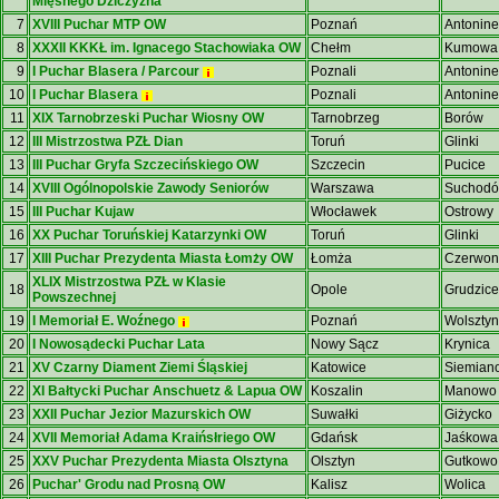
Mięsnego Dziczyzna
7
XVIII Puchar MTP OW
Poznań
Antonine
8
XXXII KKKŁ im. Ignacego Stachowiaka OW
Chełm
Kumowa 
9
I Puchar Blasera / Parcour
Poznali
Antonine
10
I Puchar Blasera
Poznali
Antonine
11
XIX Tarnobrzeski Puchar Wiosny OW
Tarnobrzeg
Borów
12
III Mistrzostwa PZŁ Dian
Toruń
Glinki
13
III Puchar Gryfa Szczecińskiego OW
Szczecin
Pucice
14
XVIII Ogólnopolskie Zawody Seniorów
Warszawa
Suchodó
15
III Puchar Kujaw
Włocławek
Ostrowy
16
XX Puchar Toruńskiej Katarzynki OW
Toruń
Glinki
17
XIII Puchar Prezydenta Miasta Łomży OW
Łomża
Czerwon
XLIX Mistrzostwa PZŁ w Klasie
18
Opole
Grudzice
Powszechnej
19
I Memoriał E. Woźnego
Poznań
Wolsztyn
20
I Nowosądecki Puchar Lata
Nowy Sącz
Krynica
21
XV Czarny Diament Ziemi Śląskiej
Katowice
Siemian
22
XI Bałtycki Puchar Anschuetz & Lapua OW
Koszalin
Manowo
23
XXII Puchar Jezior Mazurskich OW
Suwałki
Giżycko
24
XVII Memoriał Adama Kraińsłriego OW
Gdańsk
Jaśkowa
25
XXV Puchar Prezydenta Miasta Olsztyna
Olsztyn
Gutkowo
26
Puchar' Grodu nad Prosną OW
Kalisz
Wolica