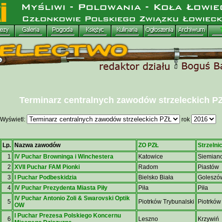
Terminarz centralnych zawodów strzeleckich P
Wyświetl:
rok
Lp.
Nazwa zawodów
ZO PZŁ
Strzelni
1
IV Puchar Browninga i Winchestera
Katowice
Siemian
2
XVII Puchar FAM Pionki
Radom
Piastów
3
I Puchar Podbeskidzia
Bielsko Biała
Goleszó
4
IV Puchar Prezydenta Miasta Piły
Piła
Piła
IV Puchar Antonio Zoli & Swarovski Optik
5
Piotrków Trybunalski
Piotrków
OW
I Puchar Prezesa Polskiego Koncernu
6
Leszno
Krzywiń