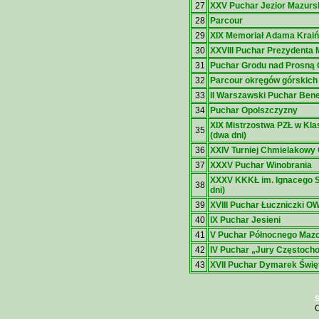
27
XXV Puchar Jezior Mazurs
28
Parcour
29
XIX Memoriał Adama Krai
30
XXVIII Puchar Prezydenta 
31
Puchar Grodu nad Prosną
32
Parcour okręgów górskich
33
II Warszawski Puchar Benel
34
Puchar Opolszczyzny
XIX Mistrzostwa PZŁ w Kla
35
(dwa dni)
36
XXIV Turniej Chmielakowy
37
XXXV Puchar Winobrania
XXXV KKKŁ im. Ignacego 
38
dni)
39
XVIII Puchar Łuczniczki O
40
IX Puchar Jesieni
41
V Puchar Północnego Ma
42
IV Puchar „Jury Częstoch
43
XVII Puchar Dymarek Świę
S