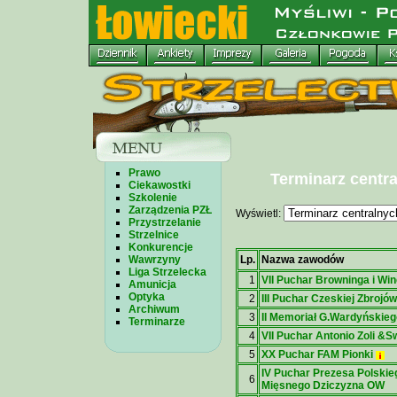
Prawo
Terminarz centr
Ciekawostki
Szkolenie
Zarządzenia PZŁ
Wyświetl:
Przystrzelanie
Strzelnice
Konkurencje
Lp.
Nazwa zawodów
Wawrzyny
Liga Strzelecka
1
VII Puchar Browninga i Wi
Amunicja
Optyka
2
III Puchar Czeskiej Zbrojó
Archiwum
3
II Memoriał G.Wardyńskieg
Terminarze
4
VII Puchar Antonio Zoli &S
5
XX Puchar FAM Pionki
IV Puchar Prezesa Polski
6
Mięsnego Dziczyzna OW