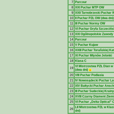
7
Parcour
8
XXI Puchar MTP OW
9
XXII Tarnobrzeski Puchar 
10
II Puchar PZŁ OW (dwa dni)
11
III Puchar Normy OW
12
VI Puchar Gryfa Szczeciń
13
XXI Ogólnopolskie Zawody
14
Parcour
15
V Puchar Kujaw
16
XXIII Puchar Toruńskiej Ka
17
XI Puchar Młynów Jelonki
18
Klasa C
VI Mistrzostwa PZŁ Dian w
19
(dwa dni)
20
VIII Puchar Podlasia
21
IV Nowosądecki Puchar L
22
XIV Bałtycki Puchar Ansc
23
III Puchar Sudeckiej Krain
24
XVIII Czarny Diament Ziem
25
VI Puchar „Delta Optical”
LII Mistrzostwa PZŁ w Kla
26
dni)