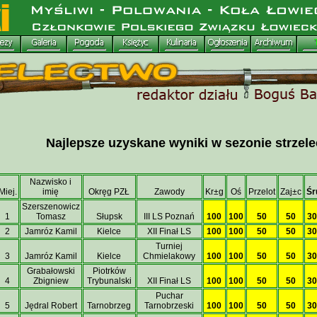
Najlepsze uzyskane wyniki w sezonie strzel
Nazwisko i
Miej.
imię
Okręg PZŁ
Zawody
Kr±g
Oś
Przelot
Zaj±c
Śr
Szerszenowicz
1
Tomasz
Słupsk
III LS Poznań
100
100
50
50
30
2
Jamróz Kamil
Kielce
XII Finał LS
100
100
50
50
30
Turniej
3
Jamróz Kamil
Kielce
Chmielakowy
100
100
50
50
30
Grabałowski
Piotrków
4
Zbigniew
Trybunalski
XII Finał LS
100
100
50
50
30
Puchar
5
Jędral Robert
Tarnobrzeg
Tarnobrzeski
100
100
50
50
30