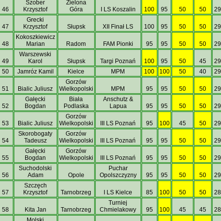
Szober
Zielona
46
Krzysztof
Góra
I LS Koszalin
100
95
50
50
29
Grecki
47
Krzysztof
Słupsk
XII Finał LS
100
95
50
50
29
Kokoszkiewicz
48
Marian
Radom
FAM Pionki
95
95
50
50
29
Warszewski
49
Karol
Słupsk
Targi Poznań
100
95
50
45
29
50
Jamróz Kamil
Kielce
MPM
100
100
50
40
29
Gorzów
51
Bialic Juliusz
Wielkopolski
MPM
95
95
50
50
29
Gałęcki
Biała
Anschutz &
52
Bogdan
Podlaska
Lapua
95
95
50
50
29
Gorzów
53
Bialic Juliusz
Wielkopolski
III LS Poznań
95
100
45
50
29
Skorobogaty
Gorzów
54
Tadeusz
Wielkopolski
III LS Poznań
95
95
50
50
29
Gałęcki
Gorzów
55
Bogdan
Wielkopolski
III LS Poznań
95
95
50
50
29
Suchodolski
Puchar
56
Adam
Opole
Opolszczyzny
95
95
50
50
29
Szczęch
57
Krzysztof
Tarnobrzeg
I LS Kielce
85
100
50
50
28
Turniej
58
Kita Jan
Tarnobrzeg
Chmielakowy
95
100
45
45
28
Molski