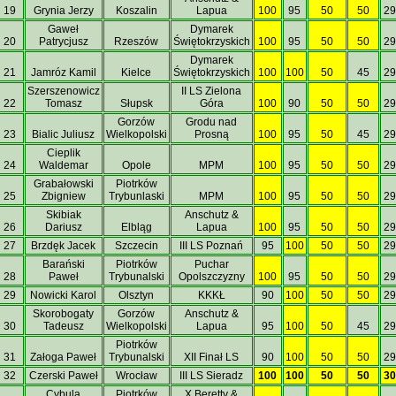
19
Grynia Jerzy
Koszalin
Lapua
100
95
50
50
29
Gaweł
Dymarek
20
Patrycjusz
Rzeszów
Świętokrzyskich
100
95
50
50
29
Dymarek
21
Jamróz Kamil
Kielce
Świętokrzyskich
100
100
50
45
29
Szerszenowicz
II LS Zielona
22
Tomasz
Słupsk
Góra
100
90
50
50
29
Gorzów
Grodu nad
23
Bialic Juliusz
Wielkopolski
Prosną
100
95
50
45
29
Cieplik
24
Waldemar
Opole
MPM
100
95
50
50
29
Grabałowski
Piotrków
25
Zbigniew
Trybunlaski
MPM
100
95
50
50
29
Skibiak
Anschutz &
26
Dariusz
Elbląg
Lapua
100
95
50
50
29
27
Brzdęk Jacek
Szczecin
III LS Poznań
95
100
50
50
29
Barański
Piotrków
Puchar
28
Paweł
Trybunalski
Opolszczyzny
100
95
50
50
29
29
Nowicki Karol
Olsztyn
KKKŁ
90
100
50
50
29
Skorobogaty
Gorzów
Anschutz &
30
Tadeusz
Wielkopolski
Lapua
95
100
50
45
29
Piotrków
31
Załoga Paweł
Trybunalski
XII Finał LS
90
100
50
50
29
32
Czerski Paweł
Wrocław
III LS Sieradz
100
100
50
50
30
Cybula
Piotrków
X Beretty &