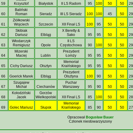
59
Krzysztof
Białystok
II LS Radom
95
100
50
50
29
Baliński
60
Roman
Sieradz
III LS Sieradz
100
100
45
50
29
Ziółkowski
61
Wojciech
Szczecin
XII Finał LS
100
95
50
50
29
Skibiak
X Beretty &
62
Dariusz
Elbląg
Sako
95
95
50
50
29
Włodarczyk
II LS
63
Remigiusz
Opole
Częstochowa
90
100
50
50
29
Mizerski
Prezydent
64
Maciej
Lublin
Łomży
95
95
50
50
29
Memoriał
65
Cichy Dariusz
Olsztyn
Kraińskiego
95
95
50
50
29
Prezydent
66
Goerick Marek
Elbląg
Olsztyna
100
90
50
50
29
Szugajew
Puchar
67
Michał
Ciechanów
Warszawy
95
90
50
50
28
Kołodziński
Gorzów
68
Jacek
Wielkopolski
XII Finał LS
85
100
50
50
28
Memoriał
69
Golec Mariusz
Słupsk
Kraińskiego
85
90
50
50
27
Opracował
Bogusław Bauer
Członek niestowarzyszony