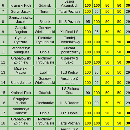
Jezior
6
Kraiński Piotr
Gdańsk
Mazurskich
100
100
50
50
30
7
Suryn Jacek
Toruń
Targi Poznań
100
95
50
50
29
Szerszenowicz
8
Jacek
Słupsk
III LS Poznań
95
100
50
50
29
Gałęcki
Gorzów
9
Bogdan
Wielkopolski
XII Finał LS
100
95
50
50
29
Cybula
Piotrków
Turniej
10
Ryszard
Trybunalski
Chmielakowy
100
100
50
50
30
Włodarczyk
Puchar
11
Remigiusz
Opole
Opolszczyzny
100
100
50
50
30
Grabałowski
Piotrków
X Beretty &
12
Zbigniew
Trybunalski
Sako
100
100
50
50
30
Mizerski
13
Maciej
Lublin
I LS Kielce
100
95
50
50
29
Gorzów
Anschutz &
14
Bialic Juliusz
Wielkopolski
Lapua
100
95
50
50
29
II LS Zielona
15
Kraiński Piotr
Gdańsk
Góra
90
100
50
50
29
Szugajew
16
Michał
Ciechanów
II LS Radom
100
90
50
50
29
Adamczyk
17
Bartosz
Opole
I LS Opole
100
100
50
50
30
Grabałowski
Piotrków
18
Zbigniew
Trybunalski
Targi Poznań
100
100
50
50
30
Anschutz &