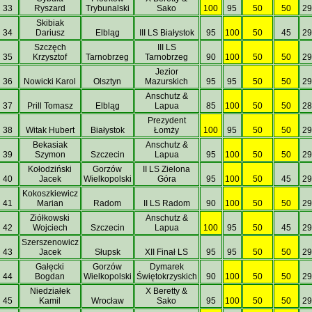
33
Ryszard
Trybunalski
Sako
100
95
50
50
29
Skibiak
34
Dariusz
Elbląg
III LS Białystok
95
100
50
45
29
Szczęch
III LS
35
Krzysztof
Tarnobrzeg
Tarnobrzeg
90
100
50
50
29
Jezior
36
Nowicki Karol
Olsztyn
Mazurskich
95
95
50
50
29
Anschutz &
37
Prill Tomasz
Elbląg
Lapua
85
100
50
50
28
Prezydent
38
Witak Hubert
Białystok
Łomży
100
95
50
50
29
Bekasiak
Anschutz &
39
Szymon
Szczecin
Lapua
95
100
50
50
29
Kołodziński
Gorzów
II LS Zielona
40
Jacek
Wielkopolski
Góra
95
100
50
45
29
Kokoszkiewicz
41
Marian
Radom
II LS Radom
90
100
50
50
29
Ziółkowski
Anschutz &
42
Wojciech
Szczecin
Lapua
100
95
50
45
29
Szerszenowicz
43
Jacek
Słupsk
XII Finał LS
95
95
50
50
29
Gałęcki
Gorzów
Dymarek
44
Bogdan
Wielkopolski
Świętokrzyskich
90
100
50
50
29
Niedziałek
X Beretty &
45
Kamil
Wrocław
Sako
95
100
50
50
29