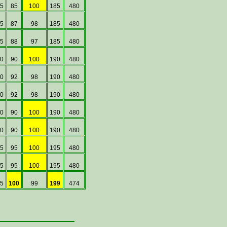
5
85
100
185
480
5
87
98
185
480
5
88
97
185
480
0
90
100
190
480
0
92
98
190
480
0
92
98
190
480
0
90
100
190
480
0
90
100
190
480
5
95
100
195
480
5
95
100
195
480
5
100
99
199
474