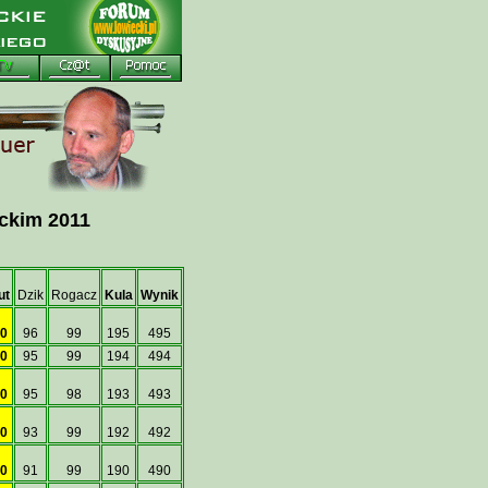
eckim 2011
ut
Dzik
Rogacz
Kula
Wynik
0
96
99
195
495
0
95
99
194
494
0
95
98
193
493
0
93
99
192
492
0
91
99
190
490