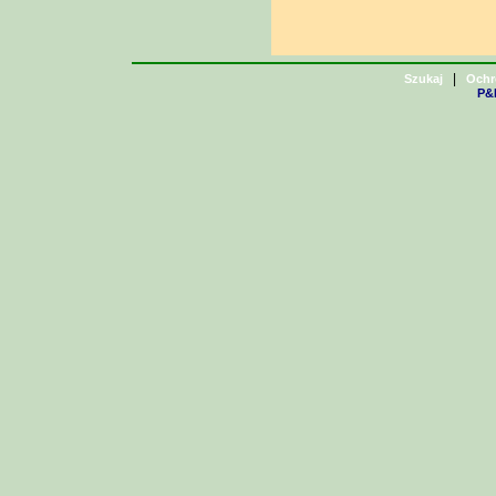
|
Szukaj
Ochr
P&H