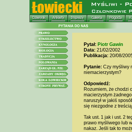
Pytał:
Piotr Gawin
Data:
21/02/2002
Publikacja:
20/08/200
Pytanie:
Czy myśliwy m
niemacierzystym?
Odpowiedź:
Rozumiem, że chodzi o 
macierzystym żadnego k
naruszył w jakiś sposó
się niezgodne z treścią
Tak ust. 1 jak i ust. 2
prawo myśliwego lub w
nakaz. Jeśli tak to mo