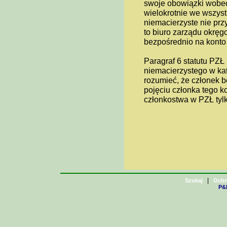
swoje obowiązki wobec 
wielokrotnie we wszystk
niemacierzyste nie prz
to biuro zarządu okręg
bezpośrednio na konto
Paragraf 6 statutu PZŁ
niemacierzystego w ka
rozumieć, że członek b
pojęciu członka tego k
członkostwa w PZŁ tylk
|
Szukaj
Ochr
P&H