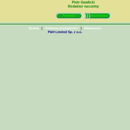
Piotr Gawlicki
Redaktor naczelny
|
|
Szukaj
Ochrona prywatności
Webmaster
P&H Limited Sp. z o.o.