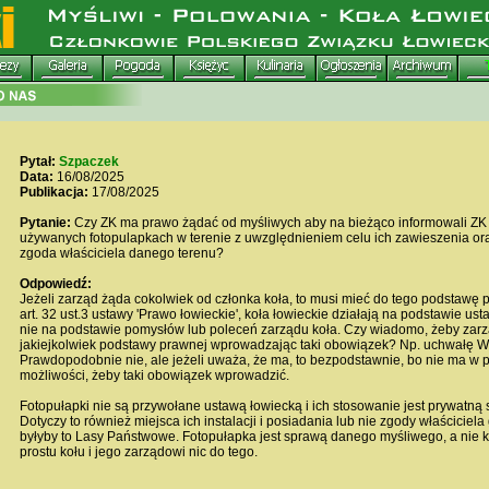
Pytał:
Szpaczek
Data:
16/08/2025
Publikacja:
17/08/2025
Pytanie:
Czy ZK ma prawo żądać od myśliwych aby na bieżąco informowali ZK 
używanych fotopulapkach w terenie z uwzględnieniem celu ich zawieszenia oraz
zgoda właściciela danego terenu?
Odpowiedź:
Jeżeli zarząd żąda cokolwiek od członka koła, to musi mieć do tego podstawę 
art. 32 ust.3 ustawy 'Prawo łowieckie', koła łowieckie działają na podstawie usta
nie na podstawie pomysłów lub poleceń zarządu koła. Czy wiadomo, żeby zarzą
jakiejkolwiek podstawy prawnej wprowadzając taki obowiązek? Np. uchwałę W
Prawdopodobnie nie, ale jeżeli uważa, że ma, to bezpodstawnie, bo nie ma w p
możliwości, żeby taki obowiązek wprowadzić.
Fotopułapki nie są przywołane ustawą łowiecką i ich stosowanie jest prywatną
Dotyczy to również miejsca ich instalacji i posiadania lub nie zgody właściciela 
byłyby to Lasy Państwowe. Fotopułapka jest sprawą danego myśliwego, a nie k
prostu kołu i jego zarządowi nic do tego.