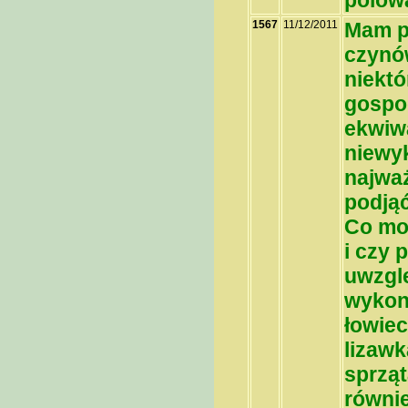
polow
1567
11/12/2011
Mam p
czynó
niekt
gospo
ekwiw
niewy
najwa
podjąć
Co mo
i czy 
uwzgl
wykona
łowiec
lizawk
sprząt
równie