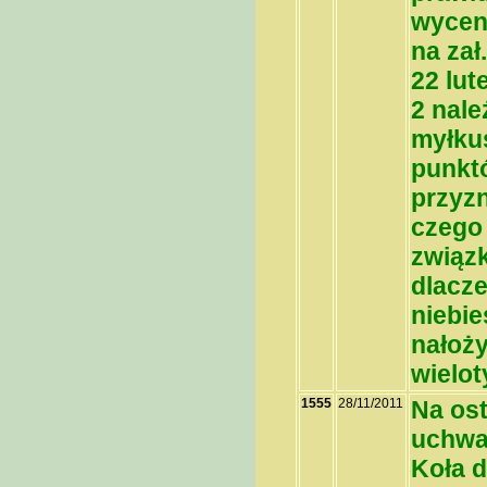
wycen
na zał
22 lut
2 nale
myłkus
punkt
przyzn
czego
związ
dlacze
niebie
nałoży
wielo
1555
28/11/2011
Na os
uchwał
Koła d