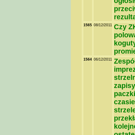
ogłosi
przeci
rezult
1565
08/12/2011
Czy Z
polow
koguty
promi
1564
06/12/2011
Zespół
imprez
strzel
zapis
paczki
czasie
strzel
przekł
kolejn
ostate