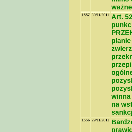
ważne
1557
30/11/2011
Art. 
punkci
PRZEK
plani
zwierzy
przek
przepi
ogólne
pozys
pozys
winna
na wstę
sankc
1556
29/11/2011
Bardzo
prawid