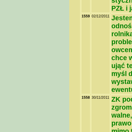
styczn
PZŁ i
1559
02/12/2011
Jeste
odnoś
rolnik
probl
owcem.
chce 
ująć t
myśl 
wystaw
ewentu
1558
30/11/2011
ZK pod
zgrom
walne,
prawo 
mimo t