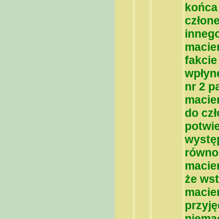
końca
człone
innego
macier
fakcie
wpłynę
nr 2 p
macier
do czł
potwi
występ
równo
macier
że wst
macier
przyję
niema