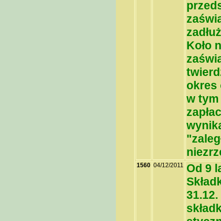
przed
zaświa
zadłuż
Koło 
zaświa
twierd
okres 
w tym
zapłac
wynika
"zaleg
niezr
1560
04/12/2011
Od 9 l
Składk
31.12.
skład