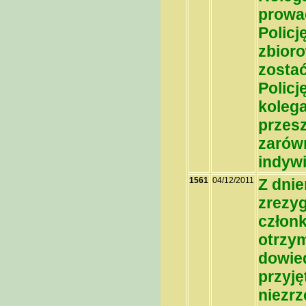
prowa
Policj
zbioro
zostać
Policj
kolega
przes
zarówn
indyw
1561
04/12/2011
Z dni
zrezyg
człon
otrzym
dowied
przyję
niezr