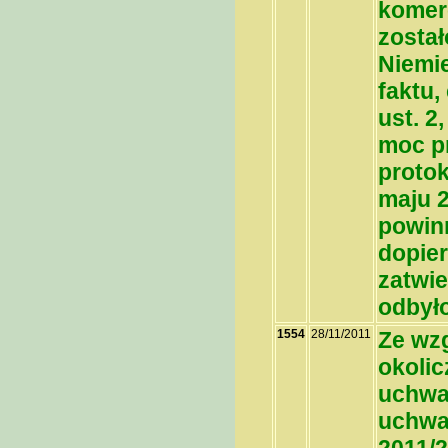
komerc
został
Niemi
faktu,
ust. 
moc p
protok
maju 
powin
dopie
zatwie
odbył
1554
28/11/2011
Ze wzg
okolic
uchwał
uchwał