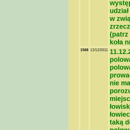
wystę
udział
w zwi
zrzecz
(patrz
koła n
1568
12/12/2011
11.12.
polow
polowa
prowad
nie ma
poroz
miejs
łowis
łowie
taką d