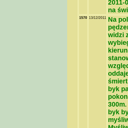
2011-0
na św
1570
13/12/2011
Na po
pędzen
widzi 
wybieg
kierun
stanow
wzglę
oddaje
śmiert
byk p
pokon
300m. 
byk by
myśliw
Myśliw