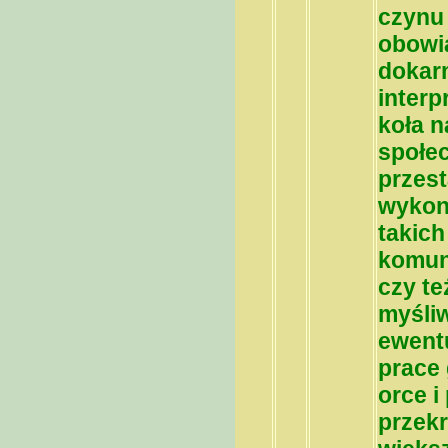
czynu
obowi
dokarm
interp
koła 
społe
przest
wykon
takich
komun
czy te
myśli
ewent
prace 
orce i
przekr