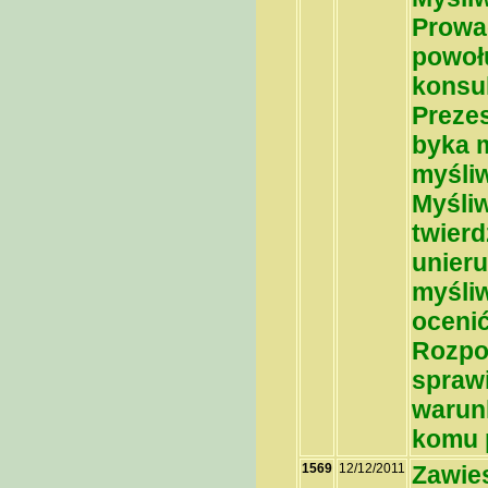
Prowa
powołu
konsul
Preze
byka m
myśliw
Myśliw
twierd
unieru
myśliw
ocenić
Rozpo
spraw
warun
komu 
1569
12/12/2011
Zawie