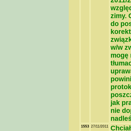
2011/2
wzglę
zimy. 
do po
korek
związ
w/w z
mogę n
tłumac
uprawa
powini
protok
poszc
jak pr
nie do
nadle
1553
27/11/2011
Chciał