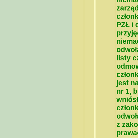
zarząd
członk
PZŁ i 
przyję
niemac
odwoła
listy 
odmowi
członk
jest n
nr 1, 
wniósł
człon
odwoła
z zak
prawac