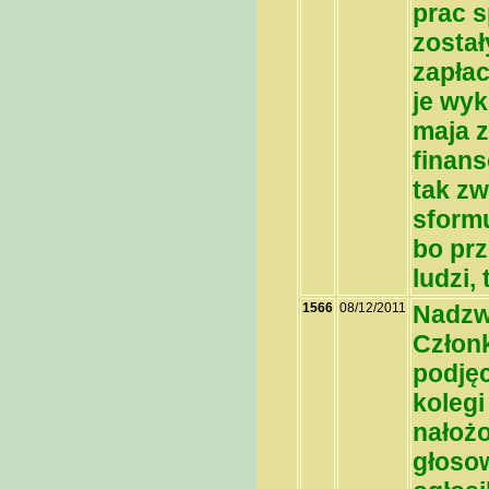
prac s
został
zapłac
je wyk
maja z
finan
tak zw
sformu
bo prz
ludzi,
1566
08/12/2011
Nadzw
Człon
podję
koleg
nałożo
głosow