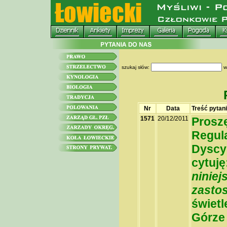
szukaj słów:
w
Nr
Data
Treść pytan
1571
20/12/2011
Proszę
Regul
Dyscy
cytuję
ninie
zasto
świetl
Górze 