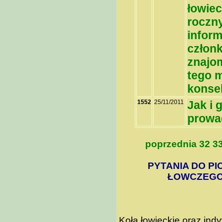
łowiec
roczny
inform
członk
znajo
tego m
konse
1552
25/11/2011
Jak i 
prowa
poprzednia
32
3
PYTANIA DO PI
ŁOWCZEGO 
Koła łowieckie oraz in