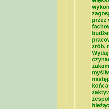
więks
wykon
zagos
przez 
facho
budżet
pracow
zrób, 
Wydaje
czynac
zakam
myśliw
następ
końca 
zakty
zespoł
bieżą