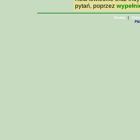
pytań, poprzez
wypełni
|
Szukaj
Ochr
P&H