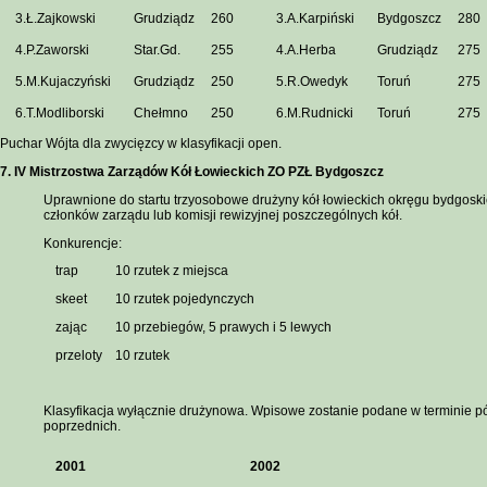
3.Ł.Zajkowski
Grudziądz
260
3.A.Karpiński
Bydgoszcz
280
4.P.Zaworski
Star.Gd.
255
4.A.Herba
Grudziądz
275
5.M.Kujaczyński
Grudziądz
250
5.R.Owedyk
Toruń
275
6.T.Modliborski
Chełmno
250
6.M.Rudnicki
Toruń
275
Puchar Wójta dla zwycięzcy w klasyfikacji open.
7. IV Mistrzostwa Zarządów Kół Łowieckich ZO PZŁ Bydgoszcz
Uprawnione do startu trzyosobowe drużyny kół łowieckich okręgu bydgoski
członków zarządu lub komisji rewizyjnej poszczególnych kół.
Konkurencje:
trap
10 rzutek z miejsca
skeet
10 rzutek pojedynczych
zając
10 przebiegów, 5 prawych i 5 lewych
przeloty
10 rzutek
Klasyfikacja wyłącznie drużynowa. Wpisowe zostanie podane w terminie pó
poprzednich.
2001
2002