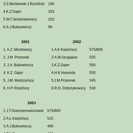
3.Z.Montowski J.Rychlicki
106
4.K.Z.Gajer
103
5.W.T.Jendrzejewscy
102
6.A.J.Bukowieccy
99
2001
2002
1. A.Z. Montowscy
1.A.K.Karpińscy
575/600
2. J.M. Przeorek
2.A.M.Szugajew
555
3. J.A. Bukowieccy
3.K.Z.Gajer
550
4. K.Z. Gajer
4.H.K.Harenda
550
5. J.M. Modrzyńscy
5.J.M.Przeorek
545
6. H.P. Ropińscy
6.R.D. Dobrzykowscy
530
2003
1.J.T.Szerszenowiczowie
575/600
2.A.Ł.Karpińscy
525
3.A.J.Bukowieccy
490