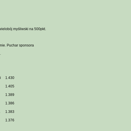
elobój myśliwski na 500pkt.
lnie. Puchar sponsora
.
i
1.430
1.405
1.389
1.386
a
1.383
1.376