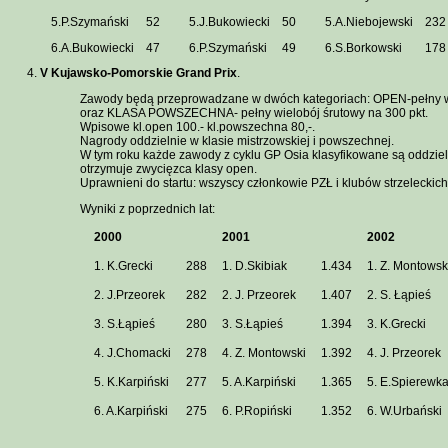
5.P.Szymański
52
5.J.Bukowiecki
50
5.A.Niebojewski
232
6.A.Bukowiecki
47
6.P.Szymański
49
6.S.Borkowski
178
V Kujawsko-Pomorskie Grand Prix
.
Zawody będą przeprowadzane w dwóch kategoriach: OPEN-pełny wi
oraz KLASA POWSZECHNA- pełny wielobój śrutowy na 300 pkt.
Wpisowe kl.open 100.- kl.powszechna 80,-.
Nagrody oddzielnie w klasie mistrzowskiej i powszechnej.
W tym roku każde zawody z cyklu GP Osia klasyfikowane są oddzie
otrzymuje zwycięzca klasy open.
Uprawnieni do startu: wszyscy członkowie PZŁ i klubów strzeleckich
Wyniki z poprzednich lat:
2000
2001
2002
1. K.Grecki
288
1. D.Skibiak
1.434
1. Z. Montowsk
2. J.Przeorek
282
2. J. Przeorek
1.407
2. S. Łąpieś
3. S.Łąpieś
280
3. S.Łąpieś
1.394
3. K.Grecki
4. J.Chomacki
278
4. Z. Montowski
1.392
4. J. Przeorek
5. K.Karpiński
277
5. A.Karpiński
1.365
5. E.Spierewk
6. A.Karpiński
275
6. P.Ropiński
1.352
6. W.Urbański