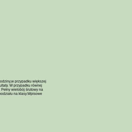
odziny,w przypadku większej
ultaty. W przypadku równej
. Pełny wielobój śrutowy na
 podziału na klasy.Wpisowe