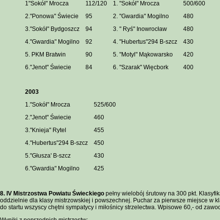
1"Sokół" Mrocza
112/120
1. "Sokół" Mrocza
500/600
2."Ponowa" Świecie
95
2. "Gwardia" Mogilno
480
3."Sokół" Bydgoszcz
94
3. " Ryś" Inowrocław
480
4."Gwardia" Mogilno
92
4. "Hubertus"294 B-szcz
430
5. PKM Bratwin
90
5. "Motyl" Mąkowarsko
420
6."Jenot" Świecie
84
6. "Szarak" Więcbork
400
2003
1."Sokół" Mrocza
525/600
2."Jenot" Świecie
460
3."Knieja" Rytel
455
4."Hubertus"294 B-szcz
450
5."Głusza' B-szcz
430
6."Gwardia" Mogilno
425
8. IV Mistrzostwa Powiatu Świeckiego
pełny wielobój śrutowy na 300 pkt. Klasyfi
oddzielnie dla klasy mistrzowskiej i powszechnej. Puchar za pierwsze miejsce w kl
do startu wszyscy chętni sympatycy i miłośnicy strzelectwa. Wpisowe 60,- od zawo