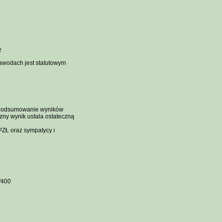
z
zawodach jest statutowym
ę, podsumowanie wyników
czny wynik ustala ostateczną
PZŁ oraz sympatycy i
/400