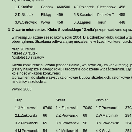
1.P.Kraiński
Gdańsk
460/500
4.J.Przeorek
Ciechanów
456
2.D.Skibiak
Elbląg
459
5.B.Kaśnicki
Piotrków T.
455
3.W.Ostrowski
W-wa
458
6.S.Łąpieś
Toruń
448
Otwarte mistrzostwa Klubu Strzeleckiego "Gzella
"przeprowadzane są ra
w miesiącu, łącznie sześć razy w roku 2004. Dla członków klubu udział w 
obowiązkiem. Strzelania odbywają się niezależnie w trzech konkurencjach:
*trap 20 rzutek
*skeet 20 rzutek
*pistolet 10 strzałów
Każda konkurencja liczona jest oddzielnie , wpisowe 20,- za konkurencj
(cztery najlepsze z całego roku) i uroczyste ogłoszenie w październiku. Łą
kolejność w każdej konkurencji.
Uprawnieni do startu wszyscy członkowie klubów strzeleckich, członkowie 
miłośnicy strzelectwa.
Wyniki 2003
Trap
Skeet
Pistolet
1.J.Metkowski
67/80
1.Ł.Zajkowski
70/80
1.Z.Prowancki
370
2.Ł.Zajkowski
66
2.Z.Prowancki
69
2.W.Marciniak
284
3.Z.Prowancki
65
3.M.Prowancki
56
3.M.Pawłowski
264
4.M.Prowancki
54
4.J.Metkowski
56
4.K.Grzyb
254