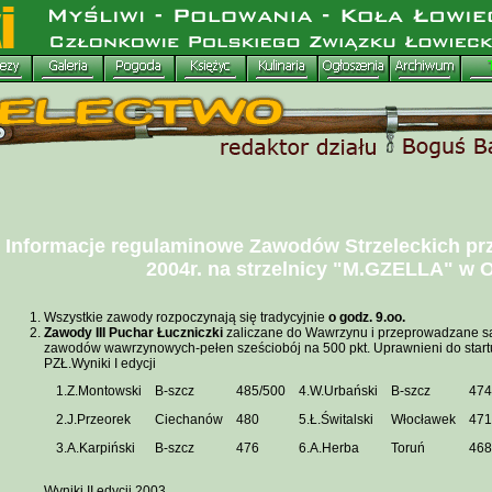
Informacje regulaminowe Zawodów Strzeleckich p
2004r. na strzelnicy "M.GZELLA" w 
Wszystkie zawody rozpoczynają się tradycyjnie
o godz. 9.oo.
Zawody III Puchar Łuczniczki
zaliczane do Wawrzynu i przeprowadzane s
zawodów wawrzynowych-pełen sześciobój na 500 pkt. Uprawnieni do start
PZŁ.Wyniki I edycji
1.Z.Montowski
B-szcz
485/500
4.W.Urbański
B-szcz
474
2.J.Przeorek
Ciechanów
480
5.Ł.Świtalski
Włocławek
471
3.A.Karpiński
B-szcz
476
6.A.Herba
Toruń
468
Wyniki II edycji 2003