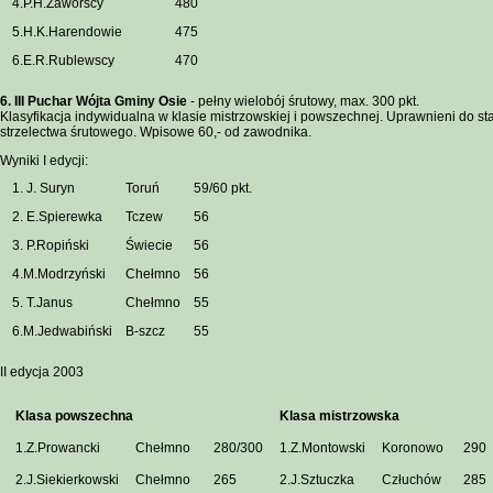
4.P.H.Zaworscy
480
5.H.K.Harendowie
475
6.E.R.Rublewscy
470
6. III Puchar Wójta Gminy Osie
- pełny wielobój śrutowy, max. 300 pkt.
Klasyfikacja indywidualna w klasie mistrzowskiej i powszechnej. Uprawnieni do st
strzelectwa śrutowego. Wpisowe 60,- od zawodnika.
Wyniki I edycji:
1. J. Suryn
Toruń
59/60 pkt.
2. E.Spierewka
Tczew
56
3. P.Ropiński
Świecie
56
4.M.Modrzyński
Chełmno
56
5. T.Janus
Chełmno
55
6.M.Jedwabiński
B-szcz
55
II edycja 2003
Klasa powszechna
Klasa mistrzowska
1.Z.Prowancki
Chełmno
280/300
1.Z.Montowski
Koronowo
290
2.J.Siekierkowski
Chełmno
265
2.J.Sztuczka
Człuchów
285