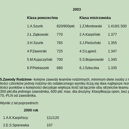
2003
Klasa powszechna
Klasa mistrzowska
1.A.Szurik
820/900pkt.
1.Z.Montowski
1.419/1.500
2.Ł.Zajkowski
770
2.A.Karpiński
1.377
3.H.Szurik
765
3.J.Pieściński
1.355
4.P.Zaworski
725
4.S.Łąpieś
1.347
5.M.Kujaczyński
700
5.S.Bojanowski
1.345
6.P.Pietraszek
680
6.J.Sztuczka
1.335
5.Zawody Rodzinne
- kolejne zawody teamów rodzinnych, minimum dwie osoby z r
ilości członków jednej rodziny-do ostatecznego wyniku liczą się dwa najlepsze rez
ilości punktów o kolejności decyduje większa ilość lat łącznie obu strzelców teamu
300 pkt.dla jednego zawodnika, 600 pkt. max. dla drużyny. Klasyfikacja open, bez
70,-PLN od zawodnika.
Wyniki z lat poprzednich:
2000 rok
1.A.K.Karpińscy
111/120
2.E.S.Spierewka
107