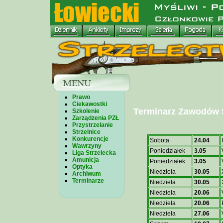
Prawo
Ciekawostki
Terminarz Zawodów S
Szkolenie
Zarządzenia PZŁ
Przystrzelanie
Strzelnice
Konkurencje
Sobota
24.04
Wawrzyny
Poniedziałek
3.05
Liga Strzelecka
Amunicja
Poniedziałek
3.05
Optyka
Niedziela
30.05
Archiwum
Terminarze
Niedziela
30.05
Niedziela
20.06
Niedziela
20.06
Niedziela
27.06