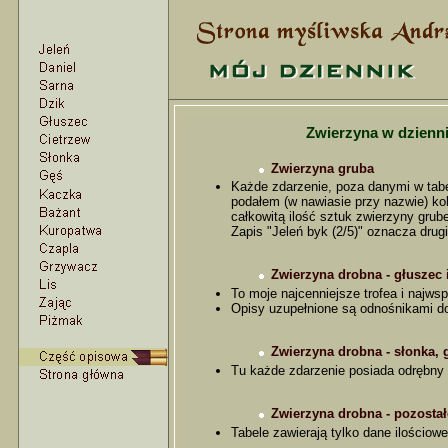
Zwierzyna w dziennik
Zwierzyna gruba
Każde zdarzenie, poza danymi w tabe
podałem (w nawiasie przy nazwie) ko
całkowitą ilość sztuk zwierzyny grube
Zapis "Jeleń byk (2/5)" oznacza drugi
Zwierzyna drobna - głuszec 
To moje najcenniejsze trofea i najws
Opisy uzupełnione są odnośnikami do
Zwierzyna drobna - słonka, g
Tu każde zdarzenie posiada odrębny o
Zwierzyna drobna - pozostał
Tabele zawierają tylko dane ilościow