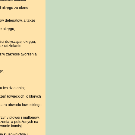
 okręgu za okres
w delegatów, a także
e okręgu;
ci dotyczącej okręgu;
az udzielanie
ż w zakresie tworzenia
go,
 ich działania;
eń łowieckich, o których
ektara obwodu łowieckiego
zyny płowej i muflonów,
zenia, a położonych na
ywanie komisji
ia kłusownictwa i