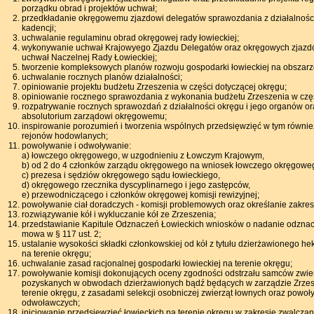
porządku obrad i projektów uchwał;
przedkładanie okręgowemu zjazdowi delegatów sprawozdania z działalności
kadencji;
uchwalanie regulaminu obrad okręgowej rady łowieckiej;
wykonywanie uchwał Krajowyego Zjazdu Delegatów oraz okręgowych zjazdó
uchwał Naczelnej Rady Łowieckiej;
tworzenie kompleksowych planów rozwoju gospodarki łowieckiej na obszarz
uchwalanie rocznych planów działalności;
opiniowanie projektu budżetu Zrzeszenia w części dotyczącej okręgu;
opiniowanie rocznego sprawozdania z wykonania budżetu Zrzeszenia w częś
rozpatrywanie rocznych sprawozdań z działalności okręgu i jego organów or
absolutorium zarządowi okręgowemu;
inspirowanie porozumień i tworzenia wspólnych przedsięwzięć w tym równie
rejonów hodowlanych;
powoływanie i odwoływanie:
a) łowczego okręgowego, w uzgodnieniu z Łowczym Krajowym,
b) od 2 do 4 członków zarządu okręgowego na wniosek łowczego okręgowe
c) prezesa i sędziów okręgowego sądu łowieckiego,
d) okręgowego rzecznika dyscyplinarnego i jego zastępców,
e) przewodniczącego i członków okręgowej komisji rewizyjnej;
powoływanie ciał doradczych - komisji problemowych oraz określanie zakresu
rozwiązywanie kół i wykluczanie kół ze Zrzeszenia;
przedstawianie Kapitule Odznaczeń Łowieckich wniosków o nadanie odznacz
mowa w § 117 ust. 2;
ustalanie wysokości składki członkowskiej od kół z tytułu dzierżawionego h
na terenie okręgu;
uchwalanie zasad racjonalnej gospodarki łowieckiej na terenie okręgu;
powoływanie komisji dokonujących oceny zgodności odstrzału samców zwier
pozyskanych w obwodach dzierżawionych bądź będących w zarządzie Zrzes
terenie okręgu, z zasadami selekcji osobniczej zwierząt łownych oraz powoł
odwoławczych;
inicjowanie przedsięwzięć łowieckich na terenie okręgu w zakresie zwalczan