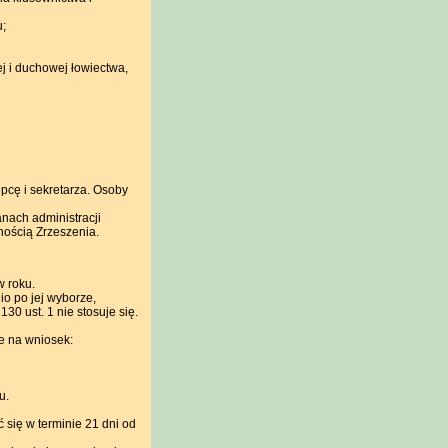
u;
ej i duchowej łowiectwa,
pcę i sekretarza. Osoby
nach administracji
ością Zrzeszenia.
w roku.
io po jej wyborze,
0 ust. 1 nie stosuje się.
e na wniosek:
u.
 się w terminie 21 dni od