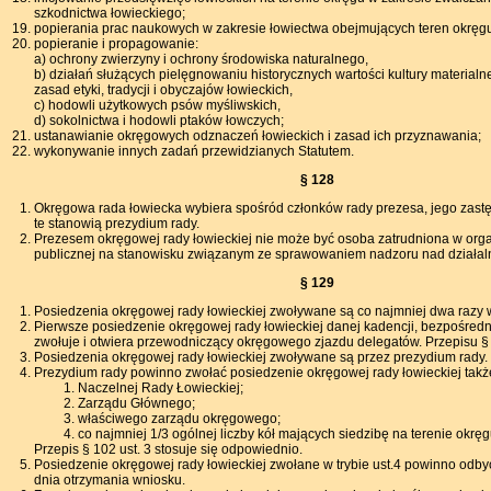
szkodnictwa łowieckiego;
popierania prac naukowych w zakresie łowiectwa obejmujących teren okręg
popieranie i propagowanie:
a) ochrony zwierzyny i ochrony środowiska naturalnego,
b) działań służących pielęgnowaniu historycznych wartości kultury materialn
zasad etyki, tradycji i obyczajów łowieckich,
c) hodowli użytkowych psów myśliwskich,
d) sokolnictwa i hodowli ptaków łowczych;
ustanawianie okręgowych odznaczeń łowieckich i zasad ich przyznawania;
wykonywanie innych zadań przewidzianych Statutem.
§ 128
Okręgowa rada łowiecka wybiera spośród członków rady prezesa, jego zastę
te stanowią prezydium rady.
Prezesem okręgowej rady łowieckiej nie może być osoba zatrudniona w orga
publicznej na stanowisku związanym ze sprawowaniem nadzoru nad działaln
§ 129
Posiedzenia okręgowej rady łowieckiej zwoływane są co najmniej dwa razy 
Pierwsze posiedzenie okręgowej rady łowieckiej danej kadencji, bezpośredn
zwołuje i otwiera przewodniczący okręgowego zjazdu delegatów. Przepisu § 13
Posiedzenia okręgowej rady łowieckiej zwoływane są przez prezydium rady.
Prezydium rady powinno zwołać posiedzenie okręgowej rady łowieckiej takż
Naczelnej Rady Łowieckiej;
Zarządu Głównego;
właściwego zarządu okręgowego;
co najmniej 1/3 ogólnej liczby kół mających siedzibę na terenie okręg
Przepis § 102 ust. 3 stosuje się odpowiednio.
Posiedzenie okręgowej rady łowieckiej zwołane w trybie ust.4 powinno odbyć
dnia otrzymania wniosku.