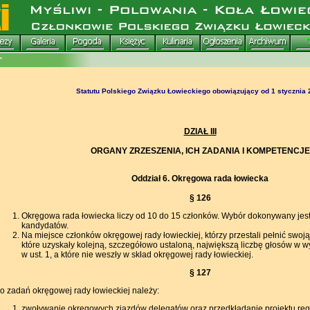
Statutu Polskiego Związku Łowieckiego obowiązujący od 1 stycznia
DZIAŁ III
ORGANY ZRZESZENIA, ICH ZADANIA I KOMPETENCJE
Oddział 6. Okręgowa rada łowiecka
§ 126
Okręgowa rada łowiecka liczy od 10 do 15 członków. Wybór dokonywany jest
kandydatów.
Na miejsce członków okręgowej rady łowieckiej, którzy przestali pełnić swoj
które uzyskały kolejną, szczegółowo ustaloną, największą liczbę głosów w 
w ust. 1, a które nie weszły w skład okręgowej rady łowieckiej.
§ 127
o zadań okręgowej rady łowieckiej należy:
zwoływanie okręgowych zjazdów delegatów oraz przedkładanie projektu reg