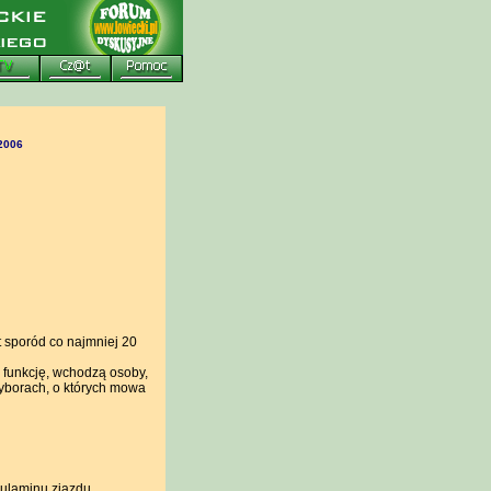
 2006
 sporód co najmniej 20
ą funkcję, wchodzą osoby,
wyborach, o których mowa
ulaminu zjazdu,