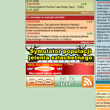
11.07.2026
26/03/202
11/07/2026
Link
Poprzednia
X Nowosądecki Puchar Lata Nowy Sącz - Tylicz
łowieckich
11.07.2026
uchylając 
więcej >>>
rzeczników
Co nowego w naszym portalu
ten sposób
dziennik "Ł
04/02/2026
Link
Środowisk
Udostępniamy Zarządzenie Ministra Klimatu i
rzeczników
Środowiska w sprawie powołania Zespołu do spraw
dowiadujem
zmian systemowych w łowiectwie.
Minister K
14/04/2025
Link
2024 roku,
Dyskusja z Pawłem Gdulą na temat populacji jelenia
2023 roku 
szlachetnego w Niemczech i w Polsce.
ujął w inny
więcej >>>
Pół roku p
powołania r
wypowiedzi
wrześniu 2
20/03/202
Projekt St
1. Pimo
100 pkt.
zmianami n
przygotowa
się Naczel
19/03/202
Prokuratu
za narażen
Co nowego 
04/08/202
Mirosław G
Związku Ło
04/08/202
ŁO w Radom
jesteśmy my
01/08/2026