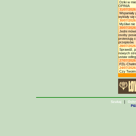
Dziki w mie
OPINIA
31/07/2026
Wspaniały p
wykluły się
30/07/2026
Myśliwi nie 
30/07/2026
Jedni mówią
osoby posia
protestują 
przepisów.
28/07/2026
Sprawdź, ja
nowych stre
ustaw odleg
27/07/2026
PZŁ-Chełms
24/07/2026
Czy Twoim 
|
Szukaj
Ochr
P&H