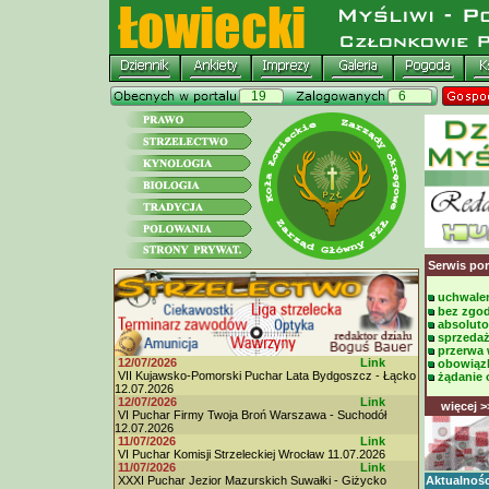
19
6
Serwis po
uchwalen
bez zgod
absoluto
sprzedaż
przerwa
12/07/2026
Link
obowiązk
VII Kujawsko-Pomorski Puchar Lata Bydgoszcz - Łącko
żądanie 
12.07.2026
12/07/2026
Link
więcej >
VI Puchar Firmy Twoja Broń Warszawa - Suchodół
12.07.2026
11/07/2026
Link
VI Puchar Komisji Strzeleckiej Wrocław 11.07.2026
11/07/2026
Link
XXXI Puchar Jezior Mazurskich Suwałki - Giżycko
Aktualnośc