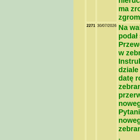
nieruc
ma zr
zgrom
2271
30/07/2026
Na wa
podał 
Przew
w zebr
Instru
dzial
datę r
zebran
przer
noweg
Pytani
noweg
zebra
.