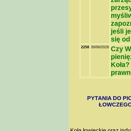
przesy
myśliw
zapozn
jeśli 
się od
2258
30/06/2026
Czy W
pieni
Koła? 
prawn
PYTANIA DO PI
ŁOWCZEGO 
Koła łowieckie oraz in