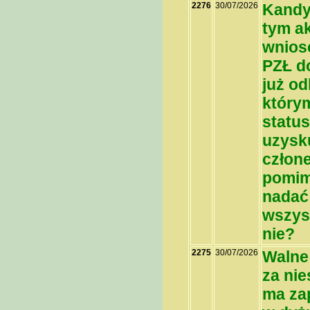
2276
30/07/2026
Kandyd
tym ak
wnios
PZŁ do
już o
którym
status
uzysk
człone
pomim
nadać 
wszyst
nie?
2275
30/07/2026
Walne
za nie
ma zap