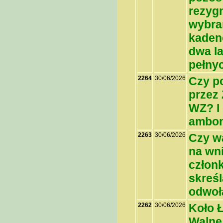
rezygn
wybran
kaden
dwa la
pełny
2264
30/06/2026
Czy p
przez
WZ? I
ambon
2263
30/06/2026
Czy w
na wni
człon
skreśl
odwoł
2262
30/06/2026
Koło 
Walne