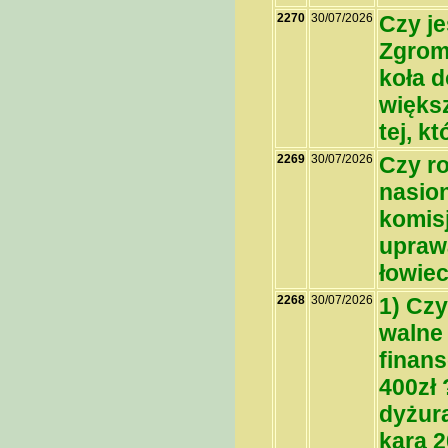
2270
30/07/2026
Czy j
Zgrom
koła d
większ
tej, k
2269
30/07/2026
Czy r
nasio
komisj
uprawa
łowie
2268
30/07/2026
1) Czy
walne
finans
400zł 
dyżur
kara 2