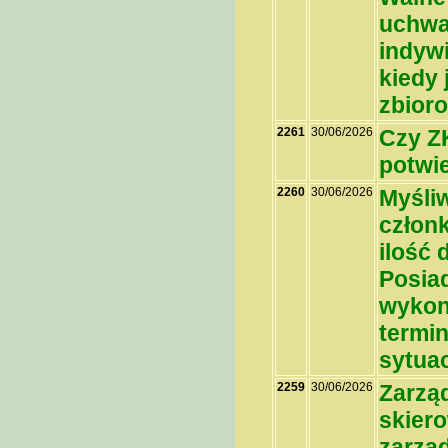
uchwa
indyw
kiedy
zbior
2261
30/06/2026
Czy Z
potwie
2260
30/06/2026
Myśliw
człon
ilość 
Posiad
wykon
termin
sytuac
2259
30/06/2026
Zarzą
skier
zarzą