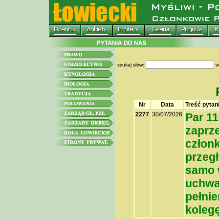
szukaj słów:
w
Nr
Data
Treść pytan
2277
30/07/2026
Par 11
zaprze
człon
przeg
samo w
uchwał
pełnie
koleg