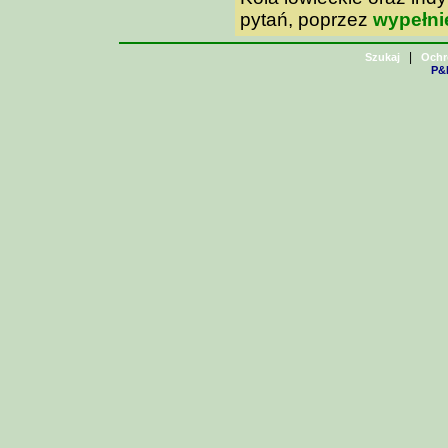
pytań, poprzez
wypełni
|
Szukaj
Ochr
P&H