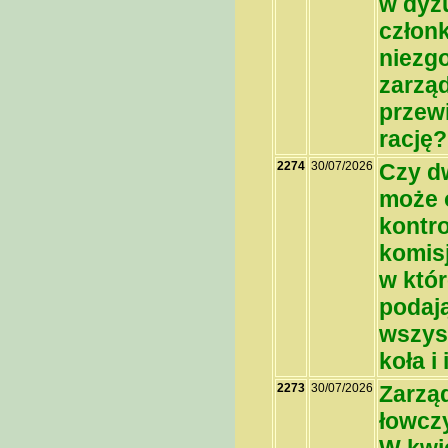
w dyż
człon
niezg
zarzą
przewi
rację?
2274
30/07/2026
Czy d
może 
kontr
komisj
w któr
podaj
wszys
koła i
2273
30/07/2026
Zarząd
łowczy