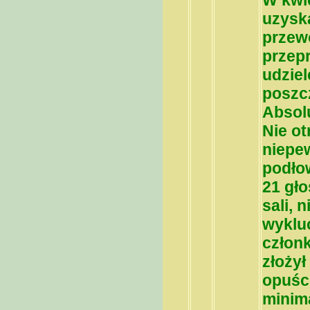
W kwi
uzysk
przew
przep
udziel
poszc
Absolu
Nie ot
niepew
podłow
21 gło
sali, 
wyklu
człon
złożył
opuśc
minima