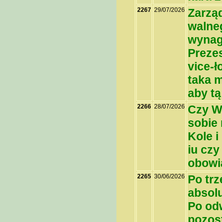
2267
29/07/2026
Zarząd
walne
wynag
Prezes
vice-ł
taka m
aby tą
2266
28/07/2026
Czy W
sobie
Kole i
iu czy
obowi
2265
30/06/2026
Po trz
absolu
Po od
pozost