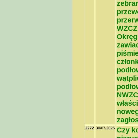
zebran
przewo
przerw
WZCZK
Okręg
zawia
piśmie
członk
podłow
wątpl
podło
NWZCZ
właśc
noweg
zagło
2272
30/07/2026
Czy k