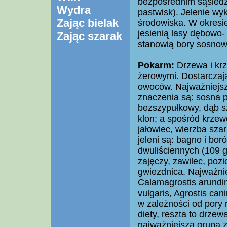
bezpośrednim sąsiedzt
Wydra
pastwisk). Jelenie w
Zając bielak
środowiska. W okresie
jesienią lasy dębowo-
Zając szarak
stanowią bory sosnow
Pokarm:
Drzewa i krz
żerowymi. Dostarczają
owoców. Najważniejsz
znaczenia są: sosna p
bezszypułkowy, dąb sz
klon; a spośród krzew
jałowiec, wierzba sz
jeleni są: bagno i bor
dwuliściennych (109 
zajęczy, zawilec, poz
gwiezdnica. Najważnie
Calamagrostis arundin
vulgaris, Agrostis can
w zależności od pory 
diety, reszta to drze
najważniejszą grupą z