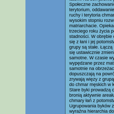
Społeczne zachowanie 
terytorium, oddawani
ruchy i terytoria chm
wysokim stopniu rozw
matriarchacie. Opieka
trzeciego roku życia
stadności. W obrębie 
się z łani i jej poto
grupy są stałe. Łączą
się ustawicznie zmie
samotne. W czasie wyc
wypędzane przez matk
samotnie na obrzeżach 
dopuszczają na powr
zrywają więzy z grupą
do chmar męskich w k
Stare byki prowadzą c
bronią aktywnie area
chmary łań z potomstw
Ugrupowania byków za
wyraźna hierarchia do