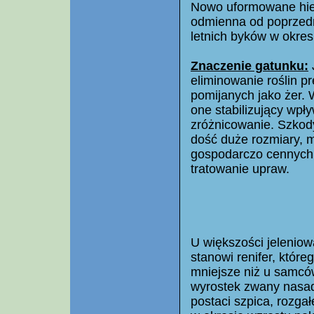
Nowo uformowane hier
odmienna od poprzedn
letnich byków w okresi
Znaczenie gatunku:
eliminowanie roślin pr
pomijanych jako żer.
one stabilizujący wpł
zróżnicowanie. Szkody
dość duże rozmiary, m
gospodarczo cennych,
tratowanie upraw.
U większości jeleniow
stanowi renifer, któr
mniejsze niż u samców
wyrostek zwany nasad
postaci szpica, rozgał