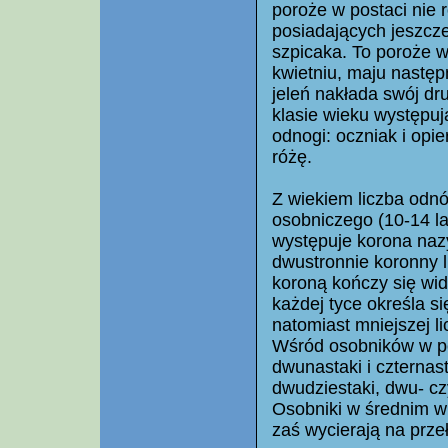
poroże w postaci nie r
posiadających jeszcze
szpicaka. To poroże w
kwietniu, maju następ
jeleń nakłada swój dru
klasie wieku występuj
odnogi: oczniak i opi
różę.
Z wiekiem liczba odnó
osobniczego (10-14 la
występuje korona na
dwustronnie koronny lu
koroną kończy się wid
każdej tyce określa s
natomiast mniejszej li
Wśród osobników w peł
dwunastaki i czternast
dwudziestaki, dwu- cz
Osobniki w średnim w
zaś wycierają na przeł