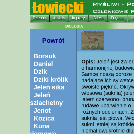
Powrót
Borsuk
Opis:
Jeleń jest zwie
Daniel
o harmonijnej budowie
Dzik
Samce noszą poroże
Dziki królik
nadające ich sylwetce
Jeleń sika
swoiste piękno. Okry
włosowa (suknia) jele
Jeleń
latem czerwono- brun
szlachetny
rudawe ubarwienie o
Jenot
różnych odcieniach. 
Kozica
suknia jest płowa. Wł
sukni letniej są krótki
Kuna
niemal dwukrotnie dłu
domowa