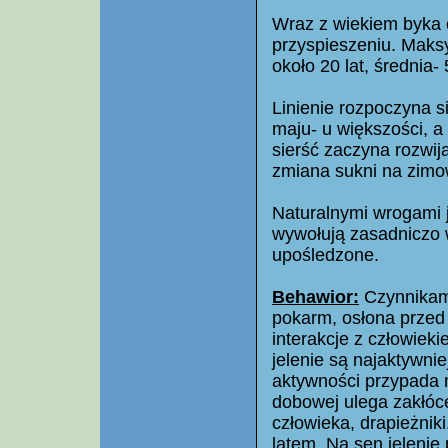
Wraz z wiekiem byka o
przyspieszeniu. Maks
około 20 lat, średnia- 5
Linienie rozpoczyna s
maju- u większości, a
sierść zaczyna rozwij
zmiana sukni na zimo
Naturalnymi wrogami je
wywołują zasadniczo w
upośledzone.
Behawior:
Czynnikami
pokarm, osłona przed
interakcje z człowiek
jelenie są najaktywni
aktywności przypada 
dobowej ulega zakłóce
człowieka, drapieżniki
latem. Na sen jelenie