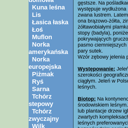
gęstsze. Na pośladka
Kuna leśna
występuje wydłużona
Lis
zwana lustrem. Latem 
ona brązowo-żółta, zi
Łasica łaska
żółtawobiałymi plamka
Łoś
stopy (badyla), poniż
Muflon
pokrywających gruczoł
Norka
pasmo ciemniejszych 
pary sutek.
amerykańska
Wzór zębowy jelenia p
Norka
europejska
Występowanie:
Jeleń
Piżmak
szerokości geograficz
Ryś
ciągłym. Jeleń w Pol
leśnych.
Sarna
Tchórz
Biotop:
Na kontynenci
stepowy
środowiskiem leśnym. 
Tchórz
lub plantacje drzew ig
zwartych kompleksach
zwyczajny
leśnych preferowanych
Wilk