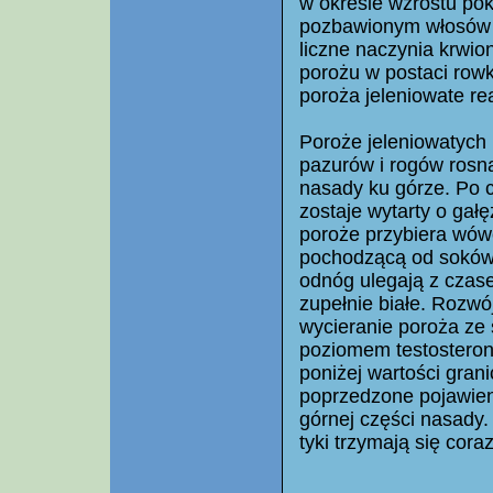
w okresie wzrostu pok
pozbawionym włosów o
liczne naczynia krwio
porożu w postaci rowk
poroża jeleniowate re
Poroże jeleniowatych 
pazurów i rogów rosn
nasady ku górze. Po c
zostaje wytarty o gałę
poroże przybiera wów
pochodzącą od soków 
odnóg ulegają z czase
zupełnie białe. Rozwó
wycieranie poroża ze 
poziomem testosteron
poniżej wartości gran
poprzedzone pojawieni
górnej części nasady. 
tyki trzymają się cora