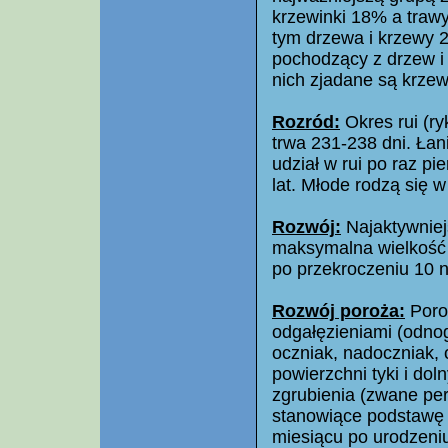
krzewinki 18% a traw
tym drzewa i krzewy 
pochodzący z drzew i 
nich zjadane są krzew
Rozród:
Okres rui (r
trwa 231-238 dni. Łani
udział w rui po raz pi
lat. Młode rodzą się 
Rozwój:
Najaktywniejs
maksymalna wielkość c
po przekroczeniu 10 
Rozwój poroża:
Poroż
odgałęzieniami (odnog
oczniak, nadoczniak, 
powierzchni tyki i do
zgrubienia (zwane per
stanowiące podstawę 
miesiącu po urodzeniu