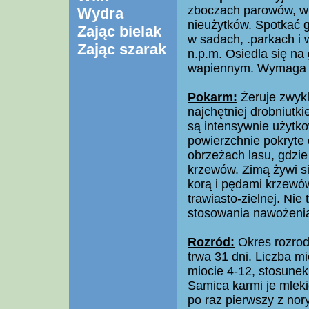
zboczach parowów, w 
Wydra
nieużytków. Spotkać g
Zając bielak
w sadach, .parkach i
Zając szarak
n.p.m. Osiedla się na
wapiennym. Wymaga na
Pokarm:
Żeruje zwykl
najchętniej drobniutk
są intensywnie użytk
powierzchnie pokryte 
obrzeżach lasu, gdzie 
krzewów. Zimą żywi si
korą i pędami krzewów
trawiasto-zielnej. Nie 
stosowania nawożenia 
Rozród:
Okres rozrodu
trwa 31 dni. Liczba m
miocie 4-12, stosunek 
Samica karmi je mlek
po raz pierwszy z nor