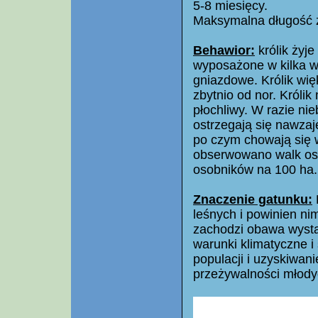
5-8 miesięcy.
Maksymalna długość ży
Behawior:
królik żyje
wyposażone w kilka w
gniazdowe. Królik wię
zbytnio od nor. Królik
płochliwy. W razie ni
ostrzegają się nawzaj
po czym chowają się w
obserwowano walk oso
osobników na 100 ha.
Znaczenie gatunku:
leśnych i powinien ni
zachodzi obawa wystą
warunki klimatyczne i
populacji i uzyskiwan
przeżywalności młody