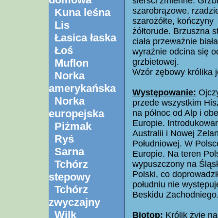
sierści zmienne. Grzbi
szarobrązowe, rzadzie
Kuna leśna
szarożółte, kończyny
Lis
żółtorude. Brzuszna s
Łasica łaska
ciała przeważnie biała
Łoś
wyraźnie odcina się o
Muflon
grzbietowej.
Wzór zębowy królika je
Norka
amerykańska
Występowanie:
Ojczy
Norka
przede wszystkim Hisz
europejska
na północ od Alp i ob
Europie. Introdukowan
Piżmak
Australii i Nowej Zel
Ryś
Południowej. W Polsc
Sarna
Europie. Na teren Pol
Tchórz
wypuszczony na Śląsk
Polski, co doprowadzi
stepowy
południu nie występu
Tchórz
Beskidu Zachodniego
zwyczajny
Wilk
Biotop:
Królik żyje n