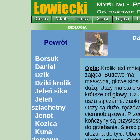
Dzi
Powrót
Borsuk
Daniel
Opis:
Królik jest mnie
Dzik
zająca. Budowę ma
masywną, głowę sto
Dziki królik
dużą. Uszy ma stale s
Jeleń sika
krótsze od głowy. Czu
Jeleń
uszu są czarne, zaokr
szlachetny
Oczy są duże, tęczó
ciemnobrązowa. Prze
Jenot
kończyny są przysto
Kozica
do grzebania. Sierść 
Kuna
ułożona do tyłu. Ubar
domowa