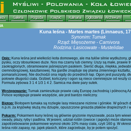
Kuna leśna - Martes martes (Linnaeus, 17
Synonim: Tumak
Rząd: Mięsożerne - Carnivora
Rodzina: Lasicowate - Mustelidae
Opis:
Kuna leśna jest wielkości kota domowego, ale ma tułów silnie wydłużony,
pysku, oczy stosunkowo duże. Nos ma czarny lub ciemny. Uszy są małe, prawie tr
zaokrąglonych, obramowane jaśniejszym paskiem. Sierść długa, miękka, jedwabi
ciemnobrązowej, kasztanowej. Na gardle znajduje się plama zmiennego kształtu, 
pomarańczowej. Nie dochodzi ona nigdy do przednich łap. Ogon jest puszysty, dł
połowie długości ciała. Grzbiet, kończyny i ogon są nieco ciemniejsze od reszty ci
Formuła zębowa 3 1 4 1/3 1 4 2. Samica ma dwie pary sutek.
Występowanie:
Tumak zamieszkuje prawie całą Europę zachodnią i północną Azję
Polsce występuje prawie wszędzie, ale jest bardzo nieliczny.
Biotop:
Biotopem tumaka są rozległe lasy mieszane nizinne i górskie. W górach
n.p.m. za kryjówkę służą mu dziuple, opuszczone gniazda ptaków drapieżnych i w
Pokarm:
Pokarmem kuny leśnej są głównie gryzonie myszowate, poza tym wiewiórki
owady, płazy, ryby i padlina. W jesieni, udział roślin (owoce i jagody) może stan
zapotrzebowanie pokarmowe wynosi około 10% masy ciała, czyli 160 g. W okre
leśna robi zapasy, np. jajek ptasich, które zagrzebuje, by je potem spożyć.