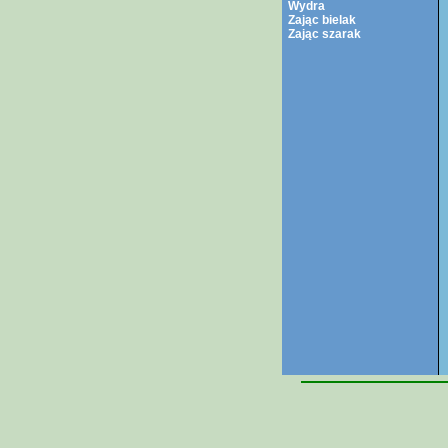
Wydra
Zając bielak
Zając szarak