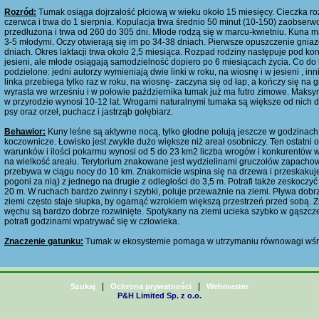
Rozród:
Tumak osiąga dojrzałość płciową w wieku około 15 miesięcy. Cieczka r
czerwca i trwa do 1 sierpnia. Kopulacja trwa średnio 50 minut (10-150) zaobserwo
przedłużona i trwa od 260 do 305 dni. Młode rodzą się w marcu-kwietniu. Kuna ma
3-5 młodymi. Oczy otwierają się im po 34-38 dniach. Pierwsze opuszczenie gnia
dniach. Okres laktacji trwa około 2,5 miesiąca. Rozpad rodziny następuje pod kon
jesieni, ale młode osiągają samodzielność dopiero po 6 miesiącach życia. Co do 
podzielone: jedni autorzy wymieniają dwie linki w roku, na wiosnę i w jesieni , in
linka przebiega tylko raz w roku, na wiosnę- zaczyna się od łap, a kończy się na 
wyrasta we wrześniu i w połowie października tumak już ma futro zimowe. Maks
w przyrodzie wynosi 10-12 lat. Wrogami naturalnymi tumaka są większe od nich dr
psy oraz orzeł, puchacz i jastrząb gołębiarz.
Behawior:
Kuny leśne są aktywne nocą, tylko głodne polują jeszcze w godzinac
koczownicze. Łowisko jest zwykle dużo większe niż areał osobniczy. Ten ostatni 
warunków i ilości pokarmu wynosi od 5 do 23 km2 liczba wrogów i konkurentów 
na wielkość areału. Terytorium znakowane jest wydzielinami gruczołów zapach
przebywa w ciągu nocy do 10 km. Znakomicie wspina się na drzewa i przeskakuje
pogoni za nią) z jednego na drugie z odległości do 3,5 m. Potrafi także zeskoczyć
20 m. W ruchach bardzo zwinny i szybki, poluje przeważnie na ziemi. Pływa dobrze
ziemi często staje słupka, by ogarnąć wzrokiem większą przestrzeń przed sobą. Z
węchu są bardzo dobrze rozwinięte. Spotykany na ziemi ucieka szybko w gąszcze
potrafi godzinami wpatrywać się w człowieka.
Znaczenie gatunku:
Tumak w ekosystemie pomaga w utrzymaniu równowagi wśr
|
|
Szukaj
Ochrona prywatności
Webmaster
P&H Limited Sp. z o.o.