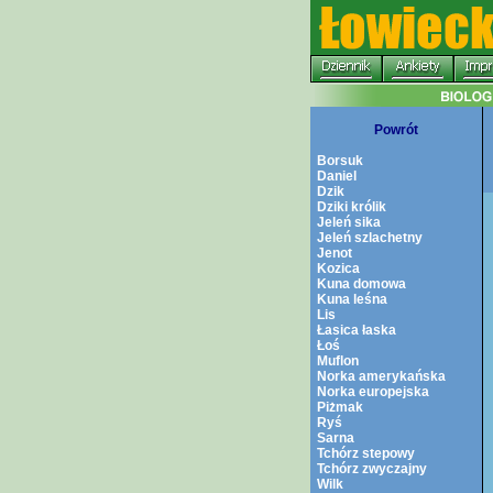
Powrót
Borsuk
Daniel
Dzik
Dziki królik
Jeleń sika
Jeleń szlachetny
Jenot
Kozica
Kuna domowa
Kuna leśna
Lis
Łasica łaska
Łoś
Muflon
Norka amerykańska
Norka europejska
Piżmak
Ryś
Sarna
Tchórz stepowy
Tchórz zwyczajny
Wilk