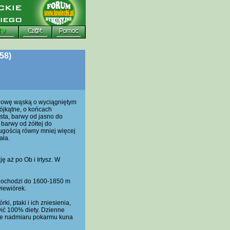
58)
 głowę wąską o wyciągniętym
ójkątne, o końcach
sta, barwy od jasno do
barwy od żółtej do
ugością równy mniej więcej
ała.
 aż po Ob i Irtysz. W
 dochodzi do 1600-1850 m
iewiórek.
, ptaki i ich zniesienia,
owić 100% diety. Dzienne
sie nadmiaru pokarmu kuna