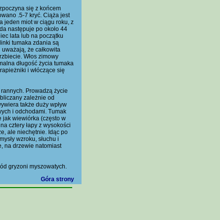
ozpoczyna się z końcem
wano .5-7 kryć. Ciąża jest
 jeden miot w ciągu roku, z
zda następuje po około 44
iec lata lub na początku
linki tumaka zdania są
ni uważają, że całkowita
grzbiecie. Włos zimowy
ymalna długość życia tumaka
apieżniki i włóczące się
h rannych. Prowadzą życie
obliczany zależnie od
wywiera także duży wpływ
owych i odchodami. Tumak
 jak wiewiórka (często w
 na cztery łapy z wysokości
, ale niechętnie. Idąc po
mysły wzroku, słuchu i
, na drzewie natomiast
ód gryzoni myszowatych.
Góra strony