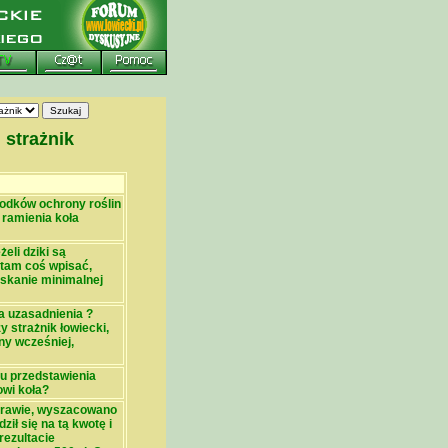
 strażnik
odków ochrony roślin
 ramienia koła
eli dziki są
 tam coś wpisać,
yskanie minimalnej
a uzasadnienia ?
 strażnik łowiecki,
ny wcześniej,
u przedstawienia
owi koła?
uprawie, wyszacowano
ził się na tą kwotę i
rezultacie