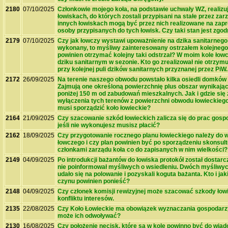
2180
07/10/2025
Członkowie mojego koła, na podstawie uchwały WZ, realizuj
łowiskach, do których zostali przypisani na stałe przez zar
innych łowiskach mogą być przez nich realizowane na zapr
osoby przypisanych do tych łowisk. Czy taki stan jest zg
2179
07/10/2025
Czy jak łowczy wystawi upoważnienie na dzika sanitarnego 
wykonany, to myśliwy zainteresowany ostrzałem kolejnego
powinien otrzymać kolejny taki odstrzał? W moim kole łow
dziku sanitarnym w sezonie. Kto go zrealizował nie otrzymu
przy kolejnej puli dzików sanitarnych przyznanej przez PiW.
2172
26/09/2025
Na terenie naszego obwodu powstało kilka osiedli domków
Zajmują one określoną powierzchnię plus obszar wynikają
poniżej 150 m od zabudowań mieszkalnych. Jak i gdzie się
wyłączenia tych terenów z powierzchni obwodu łowieckie
musi sporządzić koło łowieckie?
2164
21/09/2025
Czy szacowanie szkód łowieckich zalicza się do prac gosp
jeśli nie wykonujesz musisz płacić?
2162
18/09/2025
Czy przygotowanie rocznego planu łowieckiego należy do 
łowczego i czy plan powinien być po sporządzeniu skonsul
członkami zarządu koła co do zapisanych w nim wielkości?
2149
04/09/2025
Po introdukcji bażantów do łowiska protokół został dostar
nie poinformował myśliwych o wsiedleniu. Dwóch myśliwych
udało się na polowanie i pozyskali koguta bażanta. Kto i j
czynu powinien ponieść?
2148
04/09/2025
Czy członek komisji rewizyjnej może szacować szkody łowi
konfliktu interesów.
2135
22/08/2025
Czy Koło Łowieckie ma obowiązek wyznaczania gospodarzy 
może ich odwoływać?
2130
16/08/2025
Czy położenie nęcisk, które są w kole powinno być do wia