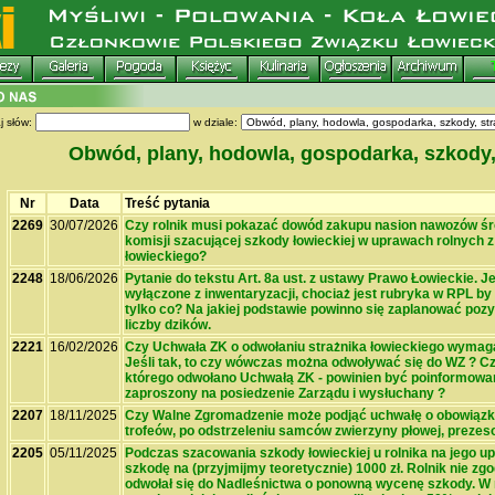
j słów:
w dziale:
Obwód, plany, hodowla, gospodarka, szkody,
Nr
Data
Treść pytania
2269
30/07/2026
Czy rolnik musi pokazać dowód zakupu nasion nawozów śr
komisji szacującej szkody łowieckiej w uprawach rolnych z
łowieckiego?
2248
18/06/2026
Pytanie do tekstu Art. 8a ust. z ustawy Prawo Łowieckie. Jeż
wyłączone z inwentaryzacji, chociaż jest rubryka w RPL by
tylko co? Na jakiej podstawie powinno się zaplanować poz
liczby dzików.
2221
16/02/2026
Czy Uchwała ZK o odwołaniu strażnika łowieckiego wymag
Jeśli tak, to czy wówczas można odwoływać się do WZ ? Czy
którego odwołano Uchwałą ZK - powinien być poinformowa
zaproszony na posiedzenie Zarządu i wysłuchany ?
2207
18/11/2025
Czy Walne Zgromadzenie może podjąć uchwałę o obowiązk
trofeów, po odstrzeleniu samców zwierzyny płowej, prezes
2205
05/11/2025
Podczas szacowania szkody łowieckiej u rolnika na jego 
szkodę na (przyjmijmy teoretycznie) 1000 zł. Rolnik nie zgod
odwołał się do Nadleśnictwa o ponowną wycenę szkody. W 