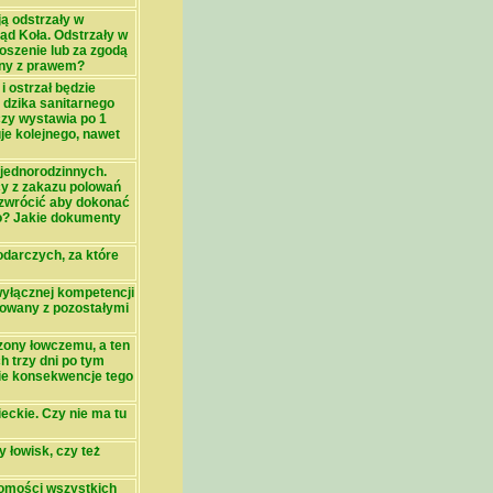
ą odstrzały w
ząd Koła. Odstrzały w
oszenie lub za zgodą
odny z prawem?
i ostrzał będzie
 dzika sanitarnego
czy wystawia po 1
je kolejnego, nawet
 jednorodzinnych.
cy z zakazu polowań
 zwrócić aby dokonać
go? Jakie dokumenty
odarczych, za które
wyłącznej kompetencji
towany z pozostałymi
czony łowczemu, a ten
 trzy dni po tym
akie konsekwencje tego
eckie. Czy nie ma tu
łowisk, czy też
domości wszystkich