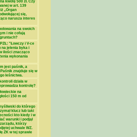
na kwotę 500 zł. Czy
anej w art. 139
iż „Organ
dwołującej się,
żąco narusza interes
polowania na swoich
m i nie cofają
 gruntach?
PZŁ: "Łowczy i V-ce
na jelenia byka i
 ilości znacząco
żenia wykonania
m jest paśnik, a
Paśnik znajduje się w
go leśnictwa.
ontroli działa w
rzeprowadza kontrolę?
łowieckie na
głości 150 m od
yśliwski do którego
zymał klucz lub taki
ecności kto kiedy i w
ać warunki i podjął
zarządu, którzy
djętej uchwale WZ.
ę ZK w tej sprawie