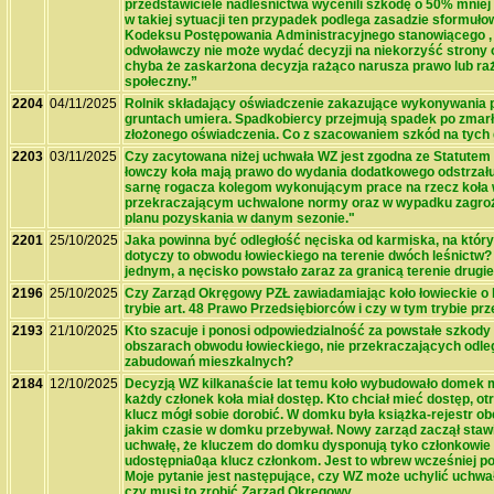
przedstawiciele nadleśnictwa wycenili szkodę o 50% mniej 
w takiej sytuacji ten przypadek podlega zasadzie sformułow
Kodeksu Postępowania Administracyjnego stanowiącego , 
odwoławczy nie może wydać decyzji na niekorzyść strony o
chyba że zaskarżona decyzja rażąco narusza prawo lub ra
społeczny.”
2204
04/11/2025
Rolnik składający oświadczenie zakazujące wykonywania 
gruntach umiera. Spadkobiercy przejmują spadek po zmarły
złożonego oświadczenia. Co z szacowaniem szkód na tych
2203
03/11/2025
Czy zacytowana niżej uchwała WZ jest zgodna ze Statutem 
łowczy koła mają prawo do wydania dodatkowego odstrzału 
sarnę rogacza kolegom wykonującym prace na rzecz koła w
przekraczającym uchwalone normy oraz w wypadku zagro
planu pozyskania w danym sezonie."
2201
25/10/2025
Jaka powinna być odległość nęciska od karmiska, na który
dotyczy to obwodu łowieckiego na terenie dwóch leśnictw? 
jednym, a nęcisko powstało zaraz za granicą terenie drugie
2196
25/10/2025
Czy Zarząd Okręgowy PZŁ zawiadamiając koło łowieckie o k
trybie art. 48 Prawo Przedsiębiorców i czy w tym trybie p
2193
21/10/2025
Kto szacuje i ponosi odpowiedzialność za powstałe szkody 
obszarach obwodu łowieckiego, nie przekraczających odle
zabudowań mieszkalnych?
2184
12/10/2025
Decyzją WZ kilkanaście lat temu koło wybudowało domek m
każdy członek koła miał dostęp. Kto chciał mieć dostęp, otr
klucz mógł sobie dorobić. W domku była książka-rejestr ob
jakim czasie w domku przebywał. Nowy zarząd zaczął stawi
uchwałę, że kluczem do domku dysponują tyko członkowie 
udostępnia0ąa klucz członkom. Jest to wbrew wcześniej po
Moje pytanie jest następujące, czy WZ może uchylić uchwał
czy musi to zrobić Zarząd Okręgowy.