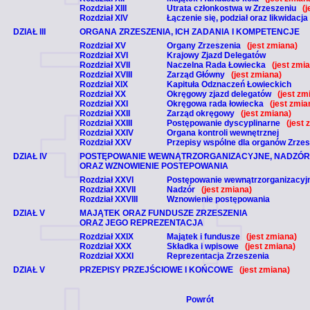
Rozdział XIII
Utrata członkostwa w Zrzeszeniu
(j
Rozdział XIV
Łączenie się, podział oraz likwidacja
DZIAŁ III
ORGANA ZRZESZENIA, ICH ZADANIA I KOMPETENCJE
Rozdział XV
Organy Zrzeszenia
(jest zmiana)
Rozdział XVI
Krajowy Zjazd Delegatów
Rozdział XVII
Naczelna Rada Łowiecka
(jest zmi
Rozdział XVIII
Zarząd Główny
(jest zmiana)
Rozdział XIX
Kapituła Odznaczeń Łowieckich
Rozdział XX
Okręgowy zjazd delegatów
(jest zm
Rozdział XXI
Okręgowa rada łowiecka
(jest zmia
Rozdział XXII
Zarząd okręgowy
(jest zmiana)
Rozdział XXIII
Postępowanie dyscyplinarne
(jest 
Rozdział XXIV
Organa kontroli wewnętrznej
Rozdział XXV
Przepisy wspólne dla organów Zrzes
DZIAŁ IV
POSTĘPOWANIE WEWNĄTRZORGANIZACYJNE, NADZÓR
ORAZ WZNOWIENIE POSTEPOWANIA
Rozdział XXVI
Postępowanie wewnątrzorganizacyj
Rozdział XXVII
Nadzór
(jest zmiana)
Rozdział XXVIII
Wznowienie postępowania
DZIAŁ V
MAJĄTEK ORAZ FUNDUSZE ZRZESZENIA
ORAZ JEGO REPREZENTACJA
Rozdział XXIX
Majątek i fundusze
(jest zmiana)
Rozdział XXX
Składka i wpisowe
(jest zmiana)
Rozdział XXXI
Reprezentacja Zrzeszenia
DZIAŁ V
PRZEPISY PRZEJŚCIOWE I KOŃCOWE
(jest zmiana)
Powrót