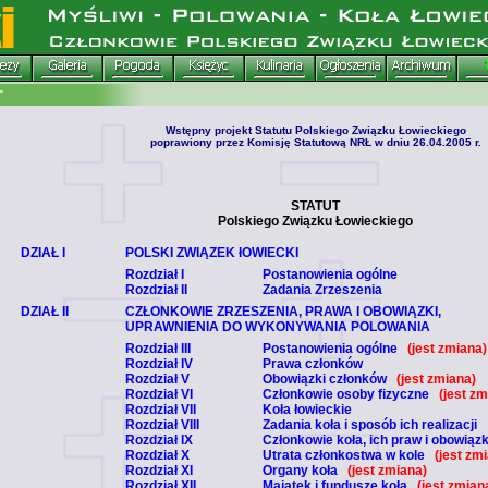
Wstępny projekt Statutu Polskiego Związku Łowieckiego
poprawiony przez Komisję Statutową NRŁ w dniu 26.04.2005 r.
STATUT
Polskiego Związku Łowieckiego
DZIAŁ I
POLSKI ZWIĄZEK łOWIECKI
Rozdział I
Postanowienia ogólne
Rozdział II
Zadania Zrzeszenia
DZIAŁ II
CZŁONKOWIE ZRZESZENIA, PRAWA I OBOWIĄZKI,
UPRAWNIENIA DO WYKONYWANIA POLOWANIA
Rozdział III
Postanowienia ogólne
(jest zmiana)
Rozdział IV
Prawa członków
Rozdział V
Obowiązki członków
(jest zmiana)
Rozdział VI
Członkowie osoby fizyczne
(jest zm
Rozdział VII
Koła łowieckie
Rozdział VIII
Zadania koła i sposób ich realizacji
Rozdział IX
Członkowie koła, ich praw i obowiązk
Rozdział X
Utrata członkostwa w kole
(jest zm
Rozdział XI
Organy koła
(jest zmiana)
Rozdział XII
Majątek i fundusze koła
(jest zmian